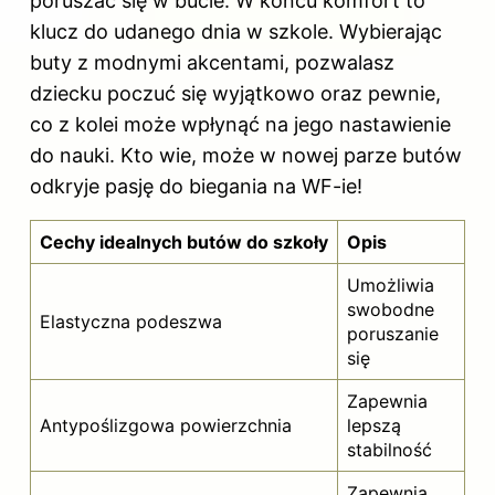
poruszać się w bucie. W końcu komfort to
klucz do udanego dnia w szkole. Wybierając
buty z modnymi akcentami, pozwalasz
dziecku poczuć się wyjątkowo oraz pewnie,
co z kolei może wpłynąć na jego nastawienie
do nauki. Kto wie, może w nowej parze butów
odkryje pasję do biegania na WF-ie!
Cechy idealnych butów do szkoły
Opis
Umożliwia
swobodne
Elastyczna podeszwa
poruszanie
się
Zapewnia
Antypoślizgowa powierzchnia
lepszą
stabilność
Zapewnia