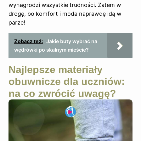
wynagrodzi wszystkie trudności. Zatem w
drogę, bo komfort i moda naprawdę idą w
parze!
Zobacz też:
Jakie buty wybrać na
wędrówki po skalnym mieście?
Najlepsze materiały
obuwnicze dla uczniów:
na co zwrócić uwagę?