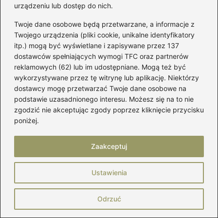
wyboru?
urządzeniu lub dostęp do nich.
Jak samodzielnie uszyć firankę idealnie
Twoje dane osobowe będą przetwarzane, a informacje z
dopasowaną do okna łukowego
Twojego urządzenia (pliki cookie, unikalne identyfikatory
itp.) mogą być wyświetlane i zapisywane przez 137
Jakie buty do garnituru w krate wybrać,
dostawców spełniających wymogi TFC oraz partnerów
by wyglądać stylowo?
reklamowych (62) lub im udostępniane. Mogą też być
wykorzystywane przez tę witrynę lub aplikację. Niektórzy
Jak wybrać odpowiednie buty
dostawcy mogę przetwarzać Twoje dane osobowe na
podstawie uzasadnionego interesu. Możesz się na to nie
narciarskie 19.5 – co to za rozmiar?
zgodzić nie akceptując zgody poprzez kliknięcie przycisku
Modne inspiracje: jakie buty damskie na
poniżej.
jesień 2026 wybrać?
Zaakceptuj
Jak dobrać odpowiedni rozmiar zaworu
do pralki? Praktyczny przewodnik
Ustawienia
Jak dobrać idealny rozmiar narzuty na
Odrzuć
łóżko 90×200?