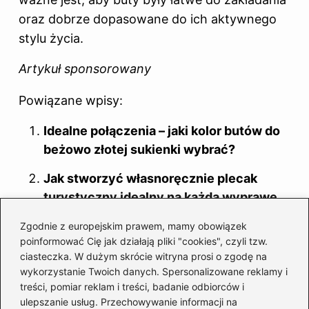
oraz dobrze dopasowane do ich aktywnego
stylu życia.
Artykuł sponsorowany
Powiązane wpisy:
Idealne połączenia – jaki kolor butów do
beżowo złotej sukienki wybrać?
Jak stworzyć własnoręcznie plecak
turystyczny idealny na każdą wyprawę
Jak sprawdzić, jaki mam rozmiar buta,
Zgodnie z europejskim prawem, mamy obowiązek
poinformować Cię jak działają pliki "cookies", czyli tzw.
aby wybrać idealne obuwie?
ciasteczka. W dużym skrócie witryna prosi o zgodę na
Idealny rozmiar ramy dla osób o wzroście
wykorzystanie Twoich danych. Spersonalizowane reklamy i
treści, pomiar reklam i treści, badanie odbiorców i
175 cm – jak dokonać właściwego
ulepszanie usług. Przechowywanie informacji na