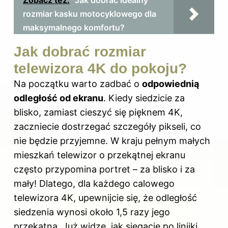
rozmiar kasku motocyklowego dla
maksymalnego komfortu?
Jak dobrać rozmiar
telewizora 4K do pokoju?
Na początku warto zadbać o
odpowiednią
odległość od ekranu
. Kiedy siedzicie za
blisko, zamiast cieszyć się pięknem 4K,
zaczniecie dostrzegać szczegóły pikseli, co
nie będzie przyjemne. W kraju pełnym małych
mieszkań telewizor o przekątnej ekranu
często przypomina portret – za blisko i za
mały! Dlatego, dla każdego calowego
telewizora 4K, upewnijcie się, że odległość
siedzenia wynosi około 1,5 razy jego
przekątna. Już widzę, jak sięgacie po linijki,