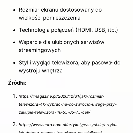
Rozmiar ekranu dostosowany do
wielkości pomieszczenia
Technologia połączeń (HDMI, USB, itp.)
Wsparcie dla ulubionych serwisów
streamingowych
Styl i wygląd telewizora, aby pasował do
wystroju wnętrza
Źródła:
https://imagazine.pl/2020/12/31/jaki-rozmiar-
telewizora-4k-wybrac-na-co-zwrocic-uwage-przy-
zakupie-telewizora-4k-55-65-75-cali/
https://www.euro.com.pl/artykuly/wszystkie/artykul-
jak-dobrac-rozmiar-telewizora-do-wielkosci-