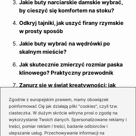
Jakie buty narciarskie damskie wybrać,
by cieszyć się komfortem na stoku?
Odkryj tajniki, jak uszyć firany rzymskie
w prosty sposób
Jakie buty wybrać na wędrówki po
skalnym mieście?
Jak skutecznie zmierzyć rozmiar paska
klinowego? Praktyczny przewodnik
Zanurz się w świat kreatywności: jak
uszyć firanki wachlarze krok po kroku
Zgodnie z europejskim prawem, mamy obowiązek
Jakie buty na gsb wybrać, aby
poinformować Cię jak działają pliki "cookies", czyli tzw.
ciasteczka. W dużym skrócie witryna prosi o zgodę na
komfortowo pokonywać szlaki?
wykorzystanie Twoich danych. Spersonalizowane reklamy i
treści, pomiar reklam i treści, badanie odbiorców i
Jakie buty wybrać do pudrowej sukienki,
ulepszanie usług. Przechowywanie informacji na
aby olśnić?