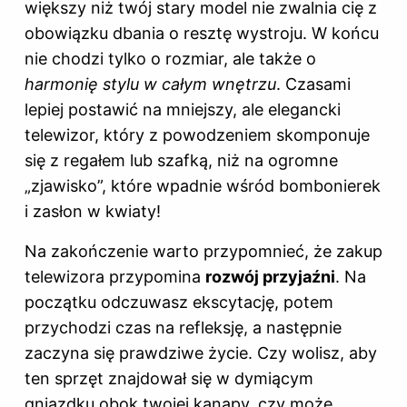
większy niż twój stary model nie zwalnia cię z
obowiązku dbania o resztę wystroju. W końcu
nie chodzi tylko o rozmiar, ale także o
harmonię stylu w całym wnętrzu
. Czasami
lepiej postawić na mniejszy, ale elegancki
telewizor, który z powodzeniem skomponuje
się z regałem lub szafką, niż na ogromne
„zjawisko”, które wpadnie wśród bombonierek
i zasłon w kwiaty!
Na zakończenie warto przypomnieć, że zakup
telewizora przypomina
rozwój przyjaźni
. Na
początku odczuwasz ekscytację, potem
przychodzi czas na refleksję, a następnie
zaczyna się prawdziwe życie. Czy wolisz, aby
ten sprzęt znajdował się w dymiącym
gniazdku obok twojej kanapy, czy może