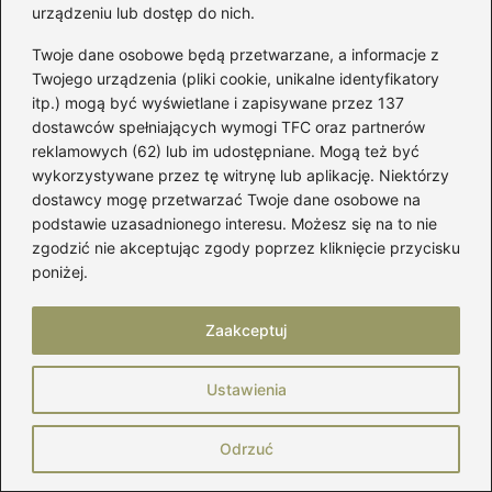
urządzeniu lub dostęp do nich.
Wybór idealnych butów
Twoje dane osobowe będą przetwarzane, a informacje z
wspinaczkowych dla początkujących –
Twojego urządzenia (pliki cookie, unikalne identyfikatory
na co zwrócić uwagę?
itp.) mogą być wyświetlane i zapisywane przez 137
dostawców spełniających wymogi TFC oraz partnerów
reklamowych (62) lub im udostępniane. Mogą też być
wykorzystywane przez tę witrynę lub aplikację. Niektórzy
dostawcy mogę przetwarzać Twoje dane osobowe na
podstawie uzasadnionego interesu. Możesz się na to nie
zgodzić nie akceptując zgody poprzez kliknięcie przycisku
poniżej.
Zaakceptuj
Marek Piotrowski
Nazywam się Marek i od lat zgłębiam świat kobiecej mody,
Ustawienia
w którym buty odgrywają pierwszoplanową rolę. Na
mójbut.pl pokazuję, że dobry styl zaczyna się od solidnej
pary obuwia — niezależnie od tego, czy mówimy o
Odrzuć
eleganckich oxfordach, wygodnych sneakersach,
klasycznych loafersach czy butach, które przetrwają każdą