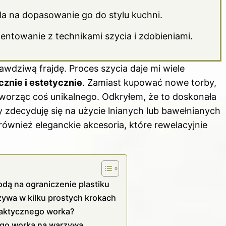
a na dopasowanie go do stylu kuchni.
ntowanie z technikami szycia i zdobieniami.
dziwą frajdę. Proces szycia daje mi wiele
znie i estetycznie
. Zamiast kupować nowe torby,
worząc coś unikalnego. Odkryłem, że to doskonała
y zdecyduję się na użycie lnianych lub bawełnianych
 również eleganckie akcesoria, które rewelacyjnie
dą na ograniczenie plastiku
ywa w kilku prostych krokach
praktycznego worka?
ego worka na warzywa