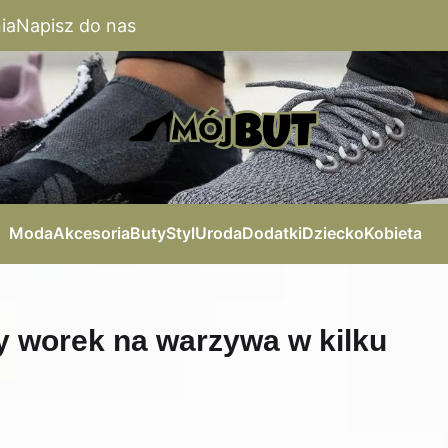
ia
Napisz do nas
Moda
Akcesoria
Buty
Styl
Uroda
Dodatki
Dziecko
Kobieta
y worek na warzywa w kilku