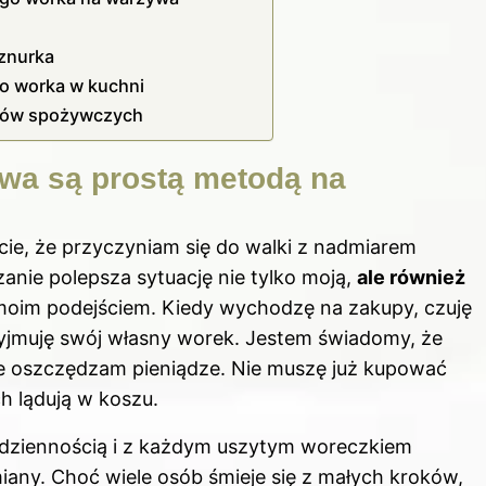
sznurka
go worka w kuchni
któw spożywczych
wa są prostą metodą na
cie, że przyczyniam się do walki z nadmiarem
zanie polepsza sytuację nie tylko moją,
ale również
 moim podejściem. Kiedy wychodzę na zakupy, czuję
yjmuję swój własny worek. Jestem świadomy, że
nie oszczędzam pieniądze. Nie muszę już kupować
h lądują w koszu.
odziennością i z każdym uszytym woreczkiem
any. Choć wiele osób śmieje się z małych kroków,