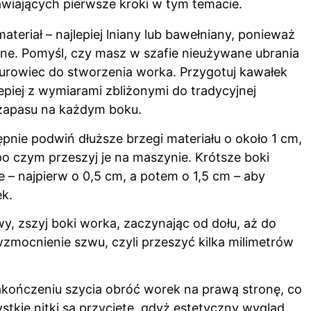
wiających pierwsze kroki w tym temacie.
teriał – najlepiej lniany lub bawełniany, ponieważ
alne. Pomyśl, czy masz w szafie nieużywane ubrania
 surowiec do stworzenia worka. Przygotuj kawałek
epiej z wymiarami zbliżonymi do tradycyjnej
 zapasu na każdym boku.
pnie podwiń dłuższe brzegi materiału o około 1 cm,
po czym przeszyj je na maszynie. Krótsze boki
– najpierw o 0,5 cm, a potem o 1,5 cm – aby
ek.
y, zszyj boki worka, zaczynając od dołu, aż do
wzmocnienie szwu, czyli przeszyć kilka milimetrów
kończeniu szycia obróć worek na prawą stronę, co
stkie nitki są przycięte, gdyż estetyczny wygląd