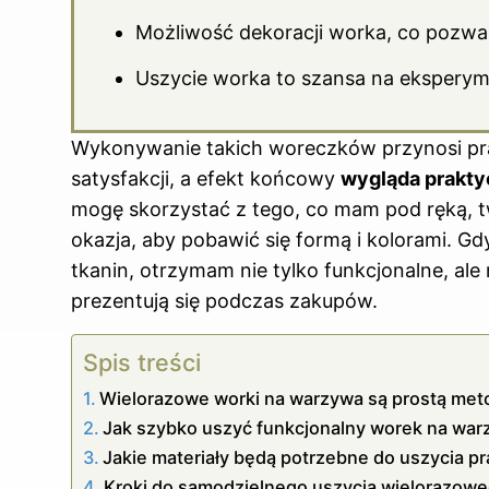
Możliwość dekoracji worka, co pozwal
Uszycie worka to szansa na eksperyme
Wykonywanie takich woreczków przynosi praw
satysfakcji, a efekt końcowy
wygląda praktyc
mogę skorzystać z tego, co mam pod ręką, t
okazja, aby pobawić się formą i kolorami. Gd
tkanin, otrzymam nie tylko funkcjonalne, ale
prezentują się podczas zakupów.
Spis treści
Wielorazowe worki na warzywa są prostą meto
Jak szybko uszyć funkcjonalny worek na warz
Jakie materiały będą potrzebne do uszycia 
Kroki do samodzielnego uszycia wielorazow