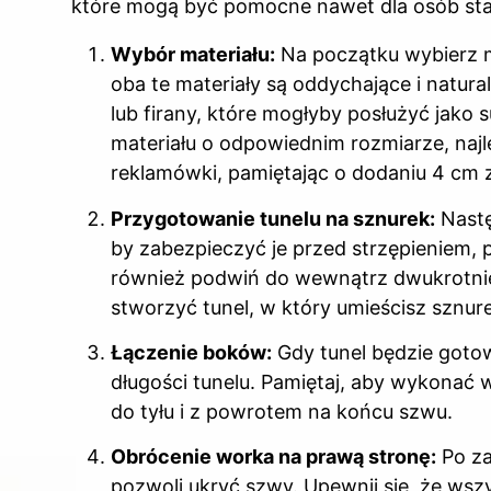
które mogą być pomocne nawet dla osób sta
Wybór materiału:
Na początku wybierz ma
oba te materiały są oddychające i natur
lub firany, które mogłyby posłużyć jako
materiału o odpowiednim rozmiarze, najl
reklamówki, pamiętając o dodaniu 4 cm
Przygotowanie tunelu na sznurek:
Nastę
by zabezpieczyć je przed strzępieniem, 
również podwiń do wewnątrz dwukrotnie 
stworzyć tunel, w który umieścisz sznur
Łączenie boków:
Gdy tunel będzie gotow
długości tunelu. Pamiętaj, aby wykonać 
do tyłu i z powrotem na końcu szwu.
Obrócenie worka na prawą stronę:
Po za
pozwoli ukryć szwy. Upewnij się, że wszy