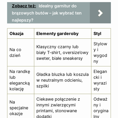
Zobacz też:
Idealny garnitur do
brązowych butów – jak wybrać ten
najlepszy?
Okazja
Elementy garderoby
Styl
Stylow
Klasyczny czarny lub
Na co
y i
biały T-shirt, oversize’owy
dzień
wygod
sweter, białe sneakersy
ny
Na randkę
Elegan
Gładka bluzka lub koszula
lub
cki i
w neutralnym odcieniu,
elegancką
wyrazi
szpilki
kolację
sty
Ciekawe połączenie z
Odważ
Na
innymi zwierzęcymi
ny i
specjalne
printami, stonowane
orygina
okazje
dodatki
lny