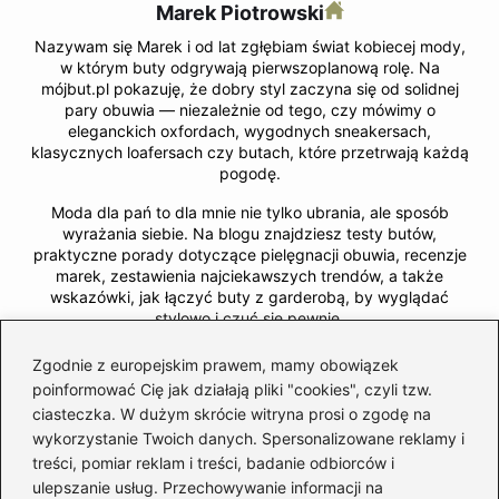
Marek Piotrowski
Nazywam się Marek i od lat zgłębiam świat kobiecej mody,
w którym buty odgrywają pierwszoplanową rolę. Na
mójbut.pl pokazuję, że dobry styl zaczyna się od solidnej
pary obuwia — niezależnie od tego, czy mówimy o
eleganckich oxfordach, wygodnych sneakersach,
klasycznych loafersach czy butach, które przetrwają każdą
pogodę.
Moda dla pań to dla mnie nie tylko ubrania, ale sposób
wyrażania siebie. Na blogu znajdziesz testy butów,
praktyczne porady dotyczące pielęgnacji obuwia, recenzje
marek, zestawienia najciekawszych trendów, a także
wskazówki, jak łączyć buty z garderobą, by wyglądać
stylowo i czuć się pewnie.
Dzielę się wiedzą o materiałach, krojach, jakości wykonania
Zgodnie z europejskim prawem, mamy obowiązek
i detalach, które naprawdę mają znaczenie. A jeśli interesują
poinformować Cię jak działają pliki "cookies", czyli tzw.
Cię ciuchy, pielęgnacja, zapachy czy budowanie własnego
ciasteczka. W dużym skrócie witryna prosi o zgodę na
stylu – znajdziesz tu również miejsce dla inspiracji i
wykorzystanie Twoich danych. Spersonalizowane reklamy i
sprawdzonych trików.
treści, pomiar reklam i treści, badanie odbiorców i
ulepszanie usług. Przechowywanie informacji na