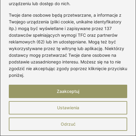
←
Odbudowa zniszczonych włosów po farbowaniu –
urządzeniu lub dostęp do nich.
skuteczne metody, które zdziałają cuda
Twoje dane osobowe będą przetwarzane, a informacje z
→
Jak znaleźć idealny rozmiar rękawic narciarskich?
Twojego urządzenia (pliki cookie, unikalne identyfikatory
Praktyczny przewodnik
itp.) mogą być wyświetlane i zapisywane przez 137
dostawców spełniających wymogi TFC oraz partnerów
reklamowych (62) lub im udostępniane. Mogą też być
wykorzystywane przez tę witrynę lub aplikację. Niektórzy
Dodaj komentarz
dostawcy mogę przetwarzać Twoje dane osobowe na
podstawie uzasadnionego interesu. Możesz się na to nie
zgodzić nie akceptując zgody poprzez kliknięcie przycisku
Twój adres email nie zostanie opublikowany.
Wymagane pola są oznaczone
*
poniżej.
Komentarz
*
Zaakceptuj
Ustawienia
Odrzuć
Nazwa
*