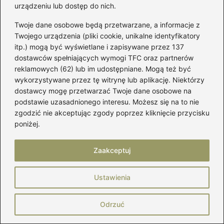
urządzeniu lub dostęp do nich.
Co to jest system anti-burst i dlaczego jest
Twoje dane osobowe będą przetwarzane, a informacje z
ważny przy wyborze piłki?
Twojego urządzenia (pliki cookie, unikalne identyfikatory
itp.) mogą być wyświetlane i zapisywane przez 137
System anti-burst to technologia, która
dostawców spełniających wymogi TFC oraz partnerów
reklamowych (62) lub im udostępniane. Mogą też być
sprawia, że w przypadku uszkodzenia piłka
wykorzystywane przez tę witrynę lub aplikację. Niektórzy
powoli traci powietrze, co zmniejsza ryzyko
dostawcy mogę przetwarzać Twoje dane osobowe na
nagłego upadku. Jest to ważny element dla
podstawie uzasadnionego interesu. Możesz się na to nie
osób, które cenią sobie bezpieczeństwo
zgodzić nie akceptując zgody poprzez kliknięcie przycisku
poniżej.
podczas treningów.
Czy można używać piłki gimnastycznej do
Zaakceptuj
innych form aktywności fizycznej poza
pilatesem?
Ustawienia
Tak, piłka gimnastyczna jest wszechstronnym
Odrzuć
narzędziem, które można wykorzystać w