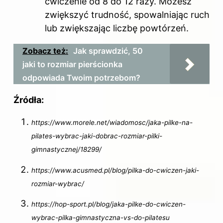
ćwiczenie od 8 do 12 razy. Możesz
zwiększyć trudność, spowalniając ruch
lub zwiększając liczbę powtórzeń.
Zobacz też:
Jak sprawdzić, 50
jaki to rozmiar pierścionka
odpowiada Twoim potrzebom?
Źródła:
https://www.morele.net/wiadomosc/jaka-pilke-na-
pilates-wybrac-jaki-dobrac-rozmiar-pilki-
gimnastycznej/18299/
https://www.acusmed.pl/blog/pilka-do-cwiczen-jaki-
rozmiar-wybrac/
https://hop-sport.pl/blog/jaka-pilke-do-cwiczen-
wybrac-pilka-gimnastyczna-vs-do-pilatesu