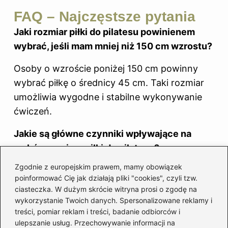
FAQ – Najczęstsze pytania
Jaki rozmiar piłki do pilatesu powinienem
wybrać, jeśli mam mniej niż 150 cm wzrostu?
Osoby o wzroście poniżej 150 cm powinny
wybrać piłkę o średnicy 45 cm. Taki rozmiar
umożliwia wygodne i stabilne wykonywanie
ćwiczeń.
Jakie są główne czynniki wpływające na
wybór rozmiaru piłki do pilatesu?
Zgodnie z europejskim prawem, mamy obowiązek
Główne czynniki to wzrost użytkownika oraz
poinformować Cię jak działają pliki "cookies", czyli tzw.
kąt, który tworzy się między tułowiem a udami
ciasteczka. W dużym skrócie witryna prosi o zgodę na
podczas ćwiczeń. Idealny kąt powinien
wykorzystanie Twoich danych. Spersonalizowane reklamy i
treści, pomiar reklam i treści, badanie odbiorców i
wynosić co najmniej 90 stopni, co może
ulepszanie usług. Przechowywanie informacji na
sugerować potrzebę większej piłki.