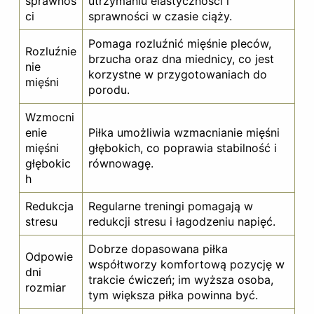
sprawnoś
utrzymaniu elastyczności i
ci
sprawności w czasie ciąży.
Pomaga rozluźnić mięśnie pleców,
Rozluźnie
brzucha oraz dna miednicy, co jest
nie
korzystne w przygotowaniach do
mięśni
porodu.
Wzmocni
enie
Piłka umożliwia wzmacnianie mięśni
mięśni
głębokich, co poprawia stabilność i
głębokic
równowagę.
h
Redukcja
Regularne treningi pomagają w
stresu
redukcji stresu i łagodzeniu napięć.
Dobrze dopasowana piłka
Odpowie
współtworzy komfortową pozycję w
dni
trakcie ćwiczeń; im wyższa osoba,
rozmiar
tym większa piłka powinna być.