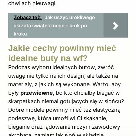
chwilach nieuwagi.
Zobacz też:
Jak uszyć urokliwego
skrzata świątecznego – krok po
kroku
Jakie cechy powinny mieć
idealne buty na wf?
Podczas wyboru idealnych butów, zwróć
uwagę nie tylko na ich design, ale także na
materiały, z jakich są wykonane. Warto, aby
były
przewiewne
, bo kto chciałby biegać w
skarpetkach niemal gotujących się w słońcu?
Dobre modele powinny mieć też elastyczną
podeszwę, która umożliwi Ci skakanie,
bieganie oraz lądowanie niczym zawodowy
akrobata, zamiast jak słoń w składzie