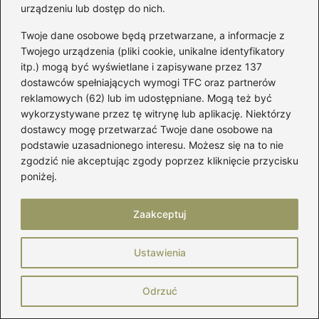
urządzeniu lub dostęp do nich.
Twoje dane osobowe będą przetwarzane, a informacje z
Twojego urządzenia (pliki cookie, unikalne identyfikatory
itp.) mogą być wyświetlane i zapisywane przez 137
dostawców spełniających wymogi TFC oraz partnerów
Marek Piotrowski
reklamowych (62) lub im udostępniane. Mogą też być
Nazywam się Marek i od lat zgłębiam świat kobiecej mody,
wykorzystywane przez tę witrynę lub aplikację. Niektórzy
w którym buty odgrywają pierwszoplanową rolę. Na
dostawcy mogę przetwarzać Twoje dane osobowe na
mójbut.pl pokazuję, że dobry styl zaczyna się od solidnej
podstawie uzasadnionego interesu. Możesz się na to nie
pary obuwia — niezależnie od tego, czy mówimy o
zgodzić nie akceptując zgody poprzez kliknięcie przycisku
eleganckich oxfordach, wygodnych sneakersach,
poniżej.
klasycznych loafersach czy butach, które przetrwają każdą
pogodę.
Zaakceptuj
Moda dla pań to dla mnie nie tylko ubrania, ale sposób
wyrażania siebie. Na blogu znajdziesz testy butów,
praktyczne porady dotyczące pielęgnacji obuwia, recenzje
Ustawienia
marek, zestawienia najciekawszych trendów, a także
wskazówki, jak łączyć buty z garderobą, by wyglądać
stylowo i czuć się pewnie.
Odrzuć
Dzielę się wiedzą o materiałach, krojach, jakości wykonania