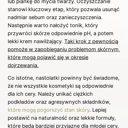
lub piankę do mycia twarzy. Oczyszczanie
stanowi kluczowy etap, który pozwala usunąć
nadmiar sebum oraz zanieczyszczenia.
Następnie warto nałożyć tonik, który
przywróci skórze odpowiednie pH, a potem
lekki krem nawilżający.
Taki krok z pewnością
pomoże w zapobieganiu problemom skórnym,
które mogą pojawić się w okresie
dojrzewania.
Co istotne, nastolatki powinny być świadome,
że nie wszystkie kosmetyki są odpowiednie
dla ich cery. Należy unikać ciężkich
podkładów oraz agresywnych składników,
które mogą pogorszyć stan skóry
. Lepiej
postawić na naturalność oraz lekkie formuły,
które będą bardziej przyjazne dla młodej cery.