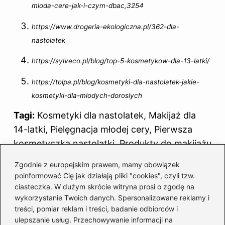
mloda-cere-jak-i-czym-dbac,3254
https://www.drogeria-ekologiczna.pl/362-dla-
nastolatek
https://sylveco.pl/blog/top-5-kosmetykow-dla-13-latki/
https://tolpa.pl/blog/kosmetyki-dla-nastolatek-jakie-
kosmetyki-dla-mlodych-doroslych
Tagi:
Kosmetyki dla nastolatek, Makijaż dla
14-latki, Pielęgnacja młodej cery, Pierwsza
kosmetyczka nastolatki, Produkty do makijażu
dla młodzieży.
Zgodnie z europejskim prawem, mamy obowiązek
poinformować Cię jak działają pliki "cookies", czyli tzw.
Powiązane wpisy:
ciasteczka. W dużym skrócie witryna prosi o zgodę na
wykorzystanie Twoich danych. Spersonalizowane reklamy i
Odkryj najtrwalszy lakier do włosów,
treści, pomiar reklam i treści, badanie odbiorców i
który utrzyma Twoją fryzurę w idealnym
ulepszanie usług. Przechowywanie informacji na