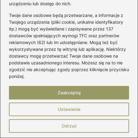
stanie przez cały dzień
urządzeniu lub dostęp do nich.
Odkryj magię długo trwałego stylu z
Twoje dane osobowe będą przetwarzane, a informacje z
Twojego urządzenia (pliki cookie, unikalne identyfikatory
lakierem do włosów L’Oréal Elnett
itp.) mogą być wyświetlane i zapisywane przez 137
dostawców spełniających wymogi TFC oraz partnerów
Odkryj elastyczny lakier do włosów z
reklamowych (62) lub im udostępniane. Mogą też być
Rossmanna – idealne wykończenie dla
wykorzystywane przez tę witrynę lub aplikację. Niektórzy
Twojej fryzury!
dostawcy mogę przetwarzać Twoje dane osobowe na
podstawie uzasadnionego interesu. Możesz się na to nie
Jaką farbą skutecznie rozjaśnić ciemne
zgodzić nie akceptując zgody poprzez kliknięcie przycisku
farbowane włosy?
poniżej.
Czy na kosmetykach Avon znajdziemy
Zaakceptuj
datę produkcji? Sprawdź, co warto
wiedzieć!
Ustawienia
Jakie kosmetyki do włosów wybrać, by
cieszyć się zdrową fryzurą?
Odrzuć
Kosmetyki w bagażu podręcznym – co