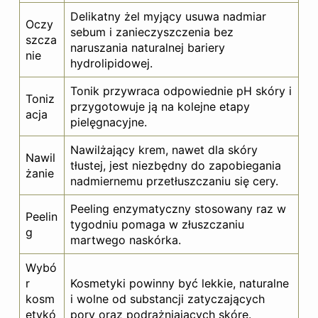
Delikatny żel myjący usuwa nadmiar
Oczy
sebum i zanieczyszczenia bez
szcza
naruszania naturalnej bariery
nie
hydrolipidowej.
Tonik przywraca odpowiednie pH skóry i
Toniz
przygotowuje ją na kolejne etapy
acja
pielęgnacyjne.
Nawilżający krem, nawet dla skóry
Nawil
tłustej, jest niezbędny do zapobiegania
żanie
nadmiernemu przetłuszczaniu się cery.
Peeling enzymatyczny stosowany raz w
Peelin
tygodniu pomaga w złuszczaniu
g
martwego naskórka.
Wybó
r
Kosmetyki powinny być lekkie, naturalne
kosm
i wolne od substancji zatyczających
etykó
pory oraz podrażniających skórę.