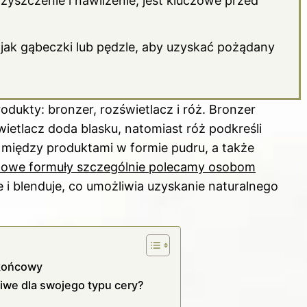
yszczenie i nawilżenie, jest kluczowe przed
 jak gąbeczki lub pędzle, aby uzyskać pożądany
dukty: bronzer, rozświetlacz i róż. Bronzer
tlacz doda blasku, natomiast róż podkreśli
między produktami w formie pudru, a także
owe formuły szczególnie polecamy osobom
je i blenduje, co umożliwia uzyskanie naturalnego
 końcowy
iwe dla swojego typu cery?