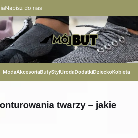
ia
Napisz do nas
Moda
Akcesoria
Buty
Styl
Uroda
Dodatki
Dziecko
Kobieta
onturowania twarzy – jakie