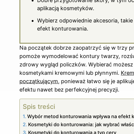
Dobre przygotowanie skóry, w tym ocz
aplikacją kosmetyków.
Wybierz odpowiednie akcesoria, takie
efekt konturowania.
Na początek dobrze zaopatrzyć się w trzy pro
pomoże wymodelować kontury twarzy, rozświe
zdrowy wygląd policzków. Wybierać możesz 
kosmetykami kremowymi lub płynnymi.
Krem
początkującym
, ponieważ łatwo się je apliku
efektu nawet bez perfekcyjnej precyzji.
Spis treści
Wybór metod konturowania wpływa na efekt
Kosmetyki do konturowania: jak wybrać właśc
Kosmetyki do konturowania a typ cery