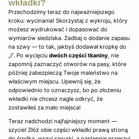
wkładki?
Przechodzimy teraz do najważniejszego
kroku: wycinania! Skorzystaj z wykroju, który
możesz wydrukować i dopasować do
wymiarów siedziska. Zadbaj o dodanie zapasu
na szwy — to tak, jakbyś dodawał kropkę do
„i”. Po wycięciu
dwóch części tkaniny
, nie
zapomnij zaznaczyć otworów na pasy, które
później zabezpieczą Twoje maleństwo na
właściwym miejscu. Upewnij się, że
odpowiednio to oznaczysz, bo po złożeniu
wkładki nie chcesz nagle odkryć, że
zostawiłeś za mało miejsca!
Teraz nadchodzi najfajniejszy moment —
szycie! Złóż obie części wkładki prawą stroną
do środka, wszyj sznurki, a następnie przeszyj