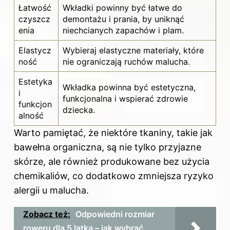
Łatwość
Wkładki powinny być łatwe do
czyszcz
demontażu i prania, by uniknąć
enia
niechcianych zapachów i plam.
Elastycz
Wybieraj elastyczne materiały, które
ność
nie ograniczają ruchów malucha.
Estetyka
Wkładka powinna być estetyczna,
i
funkcjonalna i wspierać zdrowie
funkcjon
dziecka.
alność
Warto pamiętać, że niektóre tkaniny, takie jak
bawełna organiczna, są nie tylko przyjazne
skórze, ale również produkowane bez użycia
chemikaliów, co dodatkowo zmniejsza ryzyko
alergii u malucha.
Zobacz też:
Odpowiedni rozmiar
roweru dla 5 latka – jak wybrać