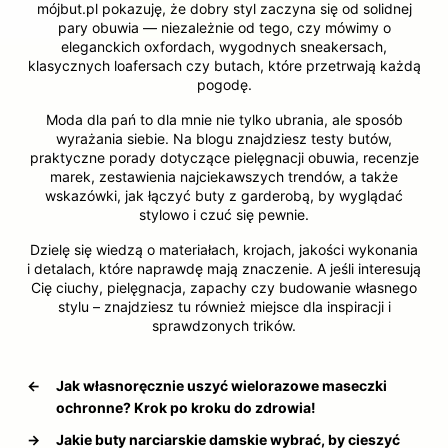
mójbut.pl pokazuję, że dobry styl zaczyna się od solidnej
pary obuwia — niezależnie od tego, czy mówimy o
eleganckich oxfordach, wygodnych sneakersach,
klasycznych loafersach czy butach, które przetrwają każdą
pogodę.
Moda dla pań to dla mnie nie tylko ubrania, ale sposób
wyrażania siebie. Na blogu znajdziesz testy butów,
praktyczne porady dotyczące pielęgnacji obuwia, recenzje
marek, zestawienia najciekawszych trendów, a także
wskazówki, jak łączyć buty z garderobą, by wyglądać
stylowo i czuć się pewnie.
Dzielę się wiedzą o materiałach, krojach, jakości wykonania
i detalach, które naprawdę mają znaczenie. A jeśli interesują
Cię ciuchy, pielęgnacja, zapachy czy budowanie własnego
stylu – znajdziesz tu również miejsce dla inspiracji i
sprawdzonych trików.
←
Jak własnoręcznie uszyć wielorazowe maseczki
ochronne? Krok po kroku do zdrowia!
→
Jakie buty narciarskie damskie wybrać, by cieszyć