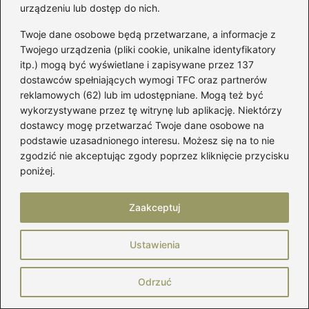
urządzeniu lub dostęp do nich.
Twoje dane osobowe będą przetwarzane, a informacje z
Twojego urządzenia (pliki cookie, unikalne identyfikatory
itp.) mogą być wyświetlane i zapisywane przez 137
Uszyj kołdrę sensoryczną: prosty sposób
dostawców spełniających wymogi TFC oraz partnerów
na spokojniejszy sen dziecka
reklamowych (62) lub im udostępniane. Mogą też być
2026-08-03
wykorzystywane przez tę witrynę lub aplikację. Niektórzy
dostawcy mogę przetwarzać Twoje dane osobowe na
podstawie uzasadnionego interesu. Możesz się na to nie
zgodzić nie akceptując zgody poprzez kliknięcie przycisku
poniżej.
Zaakceptuj
Dodatki
Ustawienia
Jak uszyć pas do sukni
Odrzuć
ślubnej — prosty, elegancki