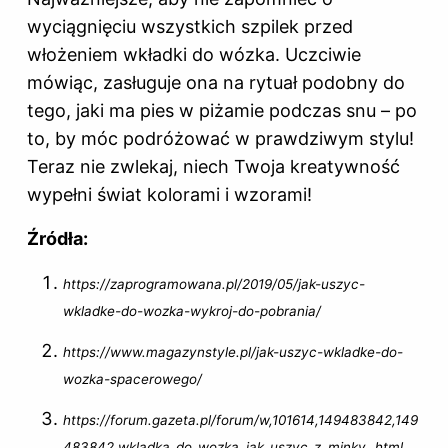
wyciągnięciu wszystkich szpilek przed
włożeniem wkładki do wózka. Uczciwie
mówiąc, zasługuje ona na rytuał podobny do
tego, jaki ma pies w piżamie podczas snu – po
to, by móc podróżować w prawdziwym stylu!
Teraz nie zwlekaj, niech Twoja kreatywność
wypełni świat kolorami i wzorami!
Źródła:
https://zaprogramowana.pl/2019/05/jak-uszyc-
wkladke-do-wozka-wykroj-do-pobrania/
https://www.magazynstyle.pl/jak-uszyc-wkladke-do-
wozka-spacerowego/
https://forum.gazeta.pl/forum/w,101614,149483842,149
483842,wkladka_do_wozka_jak_uszyc_z_minky_.html