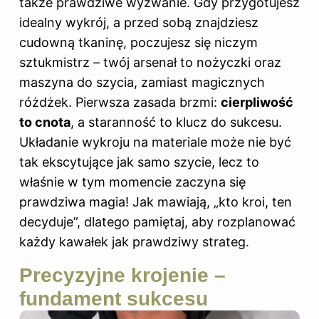
także prawdziwe wyzwanie. Gdy przygotujesz
idealny wykrój, a przed sobą znajdziesz
cudowną tkaninę, poczujesz się niczym
sztukmistrz – twój arsenał to nożyczki oraz
maszyna do szycia, zamiast magicznych
różdżek. Pierwsza zasada brzmi:
cierpliwość
to cnota
, a staranność to klucz do sukcesu.
Układanie wykroju na materiale może nie być
tak ekscytujące jak samo szycie, lecz to
właśnie w tym momencie zaczyna się
prawdziwa magia! Jak mawiają, „kto kroi, ten
decyduje”, dlatego pamiętaj, aby rozplanować
każdy kawałek jak prawdziwy strateg.
Precyzyjne krojenie –
fundament sukcesu