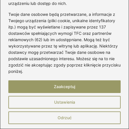
urządzeniu lub dostęp do nich.
pogodę.
Twoje dane osobowe będą przetwarzane, a informacje z
Moda dla pań to dla mnie nie tylko ubrania, ale sposób
Twojego urządzenia (pliki cookie, unikalne identyfikatory
wyrażania siebie. Na blogu znajdziesz testy butów,
praktyczne porady dotyczące pielęgnacji obuwia, recenzje
itp.) mogą być wyświetlane i zapisywane przez 137
marek, zestawienia najciekawszych trendów, a także
dostawców spełniających wymogi TFC oraz partnerów
wskazówki, jak łączyć buty z garderobą, by wyglądać
reklamowych (62) lub im udostępniane. Mogą też być
stylowo i czuć się pewnie.
wykorzystywane przez tę witrynę lub aplikację. Niektórzy
dostawcy mogę przetwarzać Twoje dane osobowe na
Dzielę się wiedzą o materiałach, krojach, jakości wykonania
i detalach, które naprawdę mają znaczenie. A jeśli interesują
podstawie uzasadnionego interesu. Możesz się na to nie
Cię ciuchy, pielęgnacja, zapachy czy budowanie własnego
zgodzić nie akceptując zgody poprzez kliknięcie przycisku
stylu – znajdziesz tu również miejsce dla inspiracji i
poniżej.
sprawdzonych trików.
Zaakceptuj
←
Sekrety szycia: jak stworzyć elegancki żabot męski
krok po kroku
Ustawienia
→
Idealny rozmiar ramy dla osób o wzroście 175 cm –
jak dokonać właściwego wyboru?
Odrzuć