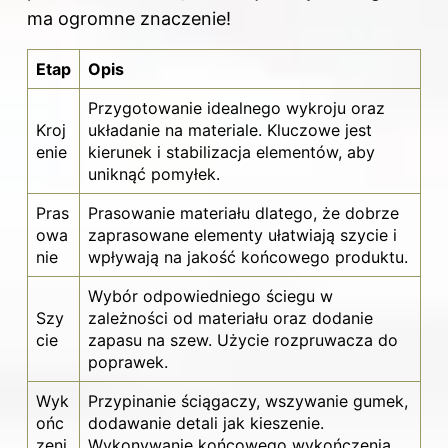
ma ogromne znaczenie!
Etap
Opis
Przygotowanie idealnego wykroju oraz
Kroj
układanie na materiale. Kluczowe jest
enie
kierunek i stabilizacja elementów, aby
uniknąć pomyłek.
Pras
Prasowanie materiału dlatego, że dobrze
owa
zaprasowane elementy ułatwiają szycie i
nie
wpływają na jakość końcowego produktu.
Wybór odpowiedniego ściegu w
Szy
zależności od materiału oraz dodanie
cie
zapasu na szew. Użycie rozpruwacza do
poprawek.
Wyk
Przypinanie ściągaczy, wszywanie gumek,
ońc
dodawanie detali jak kieszenie.
zeni
Wykonywanie końcowego wykończenia