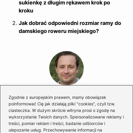
sukienkę z długim rękawem krok po
kroku
Jak dobrać odpowiedni rozmiar ramy do
damskiego roweru miejskiego?
Marek Piotrowski
Zgodnie z europejskim prawem, mamy obowiązek
poinformować Cię jak działają pliki "cookies", czyli tzw.
Nazywam się Marek i od lat zgłębiam świat kobiecej mody,
w którym buty odgrywają pierwszoplanową rolę. Na
ciasteczka. W dużym skrócie witryna prosi o zgodę na
mójbut.pl pokazuję, że dobry styl zaczyna się od solidnej
wykorzystanie Twoich danych. Spersonalizowane reklamy i
pary obuwia — niezależnie od tego, czy mówimy o
treści, pomiar reklam i treści, badanie odbiorców i
eleganckich oxfordach, wygodnych sneakersach,
ulepszanie usług. Przechowywanie informacji na
klasycznych loafersach czy butach, które przetrwają każdą