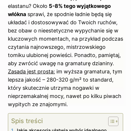
elastanu? Około
5-8% tego wyjątkowego
włókna
sprawi, że spodnie ładnie będą się
układać i dostosowywać do Twoich ruchów,
bez obaw o nieestetyczne wypychanie się w
kluczowych momentach, na przykład podczas
czytania najnowszego, mistrzowskiego
tomiku ulubionej powieści. Ponadto, pamiętaj,
aby zwrócić uwagę na gramaturę dzianiny.
Zasada jest prosta:
im wyższa gramatura, tym
lepsza jakość – 280-320 g/m² to standard,
który skutecznie utrzyma nogawki w
nieprzemakalnej mocy, nawet po kilku piwach
wypitych ze znajomymi.
Spis treści
Jakie akcesoria ułatwią wybór idealnego