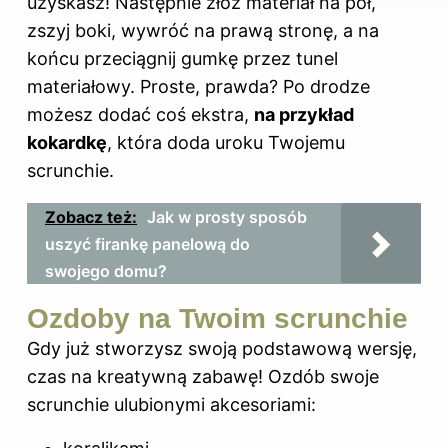
uzyskasz! Następnie złóż materiał na pół,
zszyj boki, wywróć na prawą stronę, a na
końcu przeciągnij gumkę przez tunel
materiałowy. Proste, prawda? Po drodze
możesz dodać coś ekstra,
na przykład
kokardkę
, która doda uroku Twojemu
scrunchie.
Zobacz też:
Jak w prosty sposób
uszyć firankę panelową do
swojego domu?
Ozdoby na Twoim scrunchie
Gdy już stworzysz swoją podstawową wersję,
czas na kreatywną zabawę! Ozdób swoje
scrunchie ulubionymi akcesoriami: