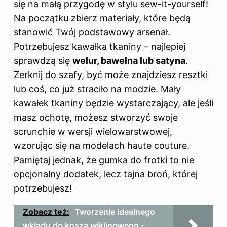
się na małą przygodę w stylu sew-it-yourself!
Na początku zbierz materiały, które będą
stanowić Twój podstawowy arsenał.
Potrzebujesz kawałka tkaniny – najlepiej
sprawdzą się
welur, bawełna lub satyna
.
Zerknij do szafy, być może znajdziesz resztki
lub coś, co już straciło na modzie. Mały
kawałek tkaniny będzie wystarczający, ale jeśli
masz ochotę, możesz stworzyć swoje
scrunchie w wersji wielowarstwowej,
wzorując się na modelach haute couture.
Pamiętaj jednak, że gumka do frotki to nie
opcjonalny dodatek, lecz
tajna broń
, której
potrzebujesz!
Zobacz też:
Tworzenie idealnego
wkładu do kosza wiklinowego -