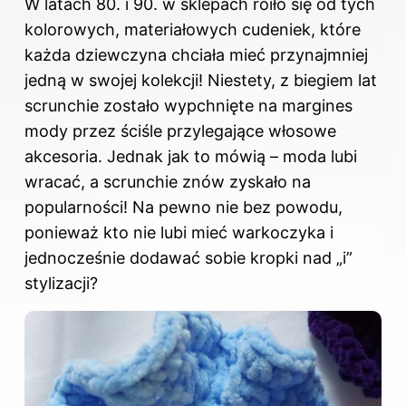
W latach 80. i 90. w sklepach roiło się od tych
kolorowych, materiałowych cudeniek, które
każda dziewczyna chciała mieć przynajmniej
jedną w swojej kolekcji! Niestety, z biegiem lat
scrunchie zostało wypchnięte na margines
mody przez ściśle przylegające włosowe
akcesoria. Jednak jak to mówią – moda lubi
wracać, a scrunchie znów zyskało na
popularności! Na pewno nie bez powodu,
ponieważ kto nie lubi mieć warkoczyka i
jednocześnie dodawać sobie kropki nad „i”
stylizacji?