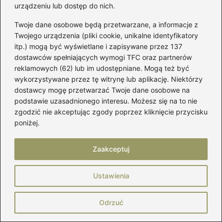
urządzeniu lub dostęp do nich.
Witryna internetowa
Twoje dane osobowe będą przetwarzane, a informacje z
Twojego urządzenia (pliki cookie, unikalne identyfikatory
itp.) mogą być wyświetlane i zapisywane przez 137
dostawców spełniających wymogi TFC oraz partnerów
Zapamiętaj moje dane w tej przeglądarce
podczas pisania kolejnych komentarzy.
reklamowych (62) lub im udostępniane. Mogą też być
wykorzystywane przez tę witrynę lub aplikację. Niektórzy
dostawcy mogę przetwarzać Twoje dane osobowe na
podstawie uzasadnionego interesu. Możesz się na to nie
zgodzić nie akceptując zgody poprzez kliknięcie przycisku
poniżej.
Poczytaj więcej
Zaakceptuj
Ustawienia
Odrzuć