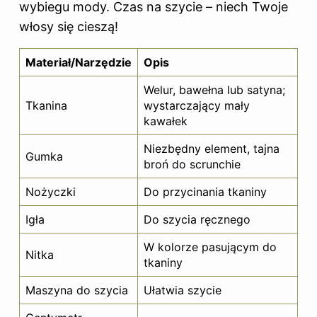
wybiegu mody. Czas na szycie – niech Twoje
włosy się cieszą!
Materiał/Narzędzie
Opis
Welur, bawełna lub satyna;
Tkanina
wystarczający mały
kawałek
Niezbędny element, tajna
Gumka
broń do scrunchie
Nożyczki
Do przycinania tkaniny
Igła
Do szycia ręcznego
W kolorze pasującym do
Nitka
tkaniny
Maszyna do szycia
Ułatwia szycie