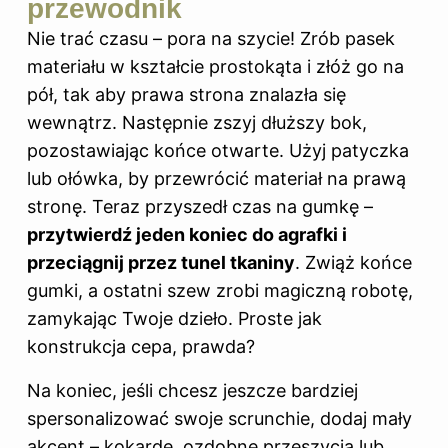
przewodnik
Nie trać czasu – pora na szycie! Zrób pasek
materiału w kształcie prostokąta i złóż go na
pół, tak aby prawa strona znalazła się
wewnątrz. Następnie zszyj dłuższy bok,
pozostawiając końce otwarte. Użyj patyczka
lub ołówka, by przewrócić materiał na prawą
stronę. Teraz przyszedł czas na gumkę –
przytwierdź jeden koniec do agrafki i
przeciągnij przez tunel tkaniny
. Zwiąż końce
gumki, a ostatni szew zrobi magiczną robotę,
zamykając Twoje dzieło. Proste jak
konstrukcja cepa, prawda?
Na koniec, jeśli chcesz jeszcze bardziej
spersonalizować swoje scrunchie, dodaj mały
akcent – kokardę, ozdobne przeszycia lub