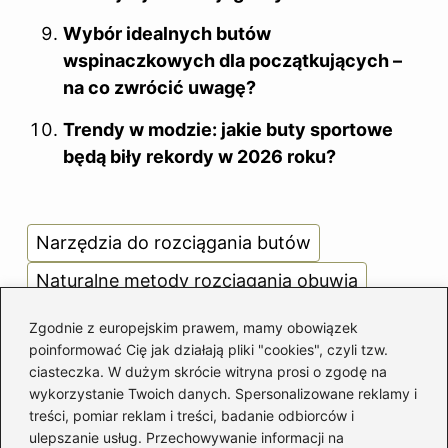
Wybór idealnych butów
wspinaczkowych dla początkujących –
na co zwrócić uwagę?
Trendy w modzie: jakie buty sportowe
będą biły rekordy w 2026 roku?
Narzędzia do rozciągania butów
Naturalne metody rozciągania obuwia
Pielęgnacja obuwia po rozciąganiu
Zgodnie z europejskim prawem, mamy obowiązek
poinformować Cię jak działają pliki "cookies", czyli tzw.
Powiększanie butów o pół rozmiaru
ciasteczka. W dużym skrócie witryna prosi o zgodę na
Techniki dopasowane do materiału butów
wykorzystanie Twoich danych. Spersonalizowane reklamy i
treści, pomiar reklam i treści, badanie odbiorców i
ulepszanie usług. Przechowywanie informacji na