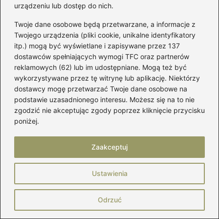
urządzeniu lub dostęp do nich.
Twoje dane osobowe będą przetwarzane, a informacje z
Twojego urządzenia (pliki cookie, unikalne identyfikatory
itp.) mogą być wyświetlane i zapisywane przez 137
dostawców spełniających wymogi TFC oraz partnerów
reklamowych (62) lub im udostępniane. Mogą też być
Marek Piotrowski
wykorzystywane przez tę witrynę lub aplikację. Niektórzy
Nazywam się Marek i od lat zgłębiam świat kobiecej mody,
dostawcy mogę przetwarzać Twoje dane osobowe na
w którym buty odgrywają pierwszoplanową rolę. Na
podstawie uzasadnionego interesu. Możesz się na to nie
mójbut.pl pokazuję, że dobry styl zaczyna się od solidnej
zgodzić nie akceptując zgody poprzez kliknięcie przycisku
pary obuwia — niezależnie od tego, czy mówimy o
poniżej.
eleganckich oxfordach, wygodnych sneakersach,
klasycznych loafersach czy butach, które przetrwają każdą
pogodę.
Zaakceptuj
Moda dla pań to dla mnie nie tylko ubrania, ale sposób
wyrażania siebie. Na blogu znajdziesz testy butów,
Ustawienia
praktyczne porady dotyczące pielęgnacji obuwia, recenzje
marek, zestawienia najciekawszych trendów, a także
wskazówki, jak łączyć buty z garderobą, by wyglądać
Odrzuć
stylowo i czuć się pewnie.