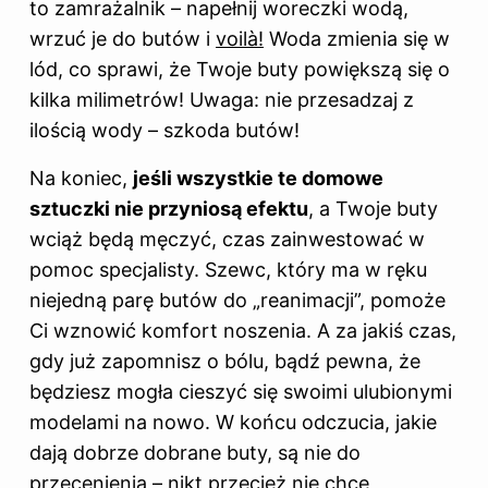
to zamrażalnik – napełnij woreczki wodą,
wrzuć je do butów i
voilà!
Woda zmienia się w
lód, co sprawi, że Twoje buty powiększą się o
kilka milimetrów! Uwaga: nie przesadzaj z
ilością wody – szkoda butów!
Na koniec,
jeśli wszystkie te domowe
sztuczki nie przyniosą efektu
, a Twoje buty
wciąż będą męczyć, czas zainwestować w
pomoc specjalisty. Szewc, który ma w ręku
niejedną parę butów do „reanimacji”, pomoże
Ci wznowić komfort noszenia. A za jakiś czas,
gdy już zapomnisz o bólu, bądź pewna, że
będziesz mogła cieszyć się swoimi ulubionymi
modelami na nowo. W końcu odczucia, jakie
dają dobrze dobrane buty, są nie do
przecenienia – nikt przecież nie chce