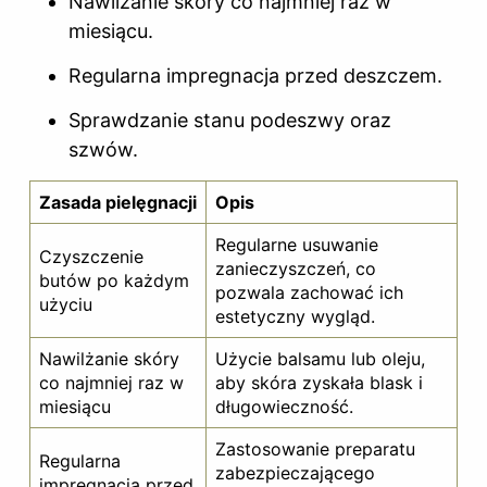
Nawilżanie skóry co najmniej raz w
miesiącu.
Regularna impregnacja przed deszczem.
Sprawdzanie stanu podeszwy oraz
szwów.
Zasada pielęgnacji
Opis
Regularne usuwanie
Czyszczenie
zanieczyszczeń, co
butów po każdym
pozwala zachować ich
użyciu
estetyczny wygląd.
Nawilżanie skóry
Użycie balsamu lub oleju,
co najmniej raz w
aby skóra zyskała blask i
miesiącu
długowieczność.
Zastosowanie preparatu
Regularna
zabezpieczającego
impregnacja przed