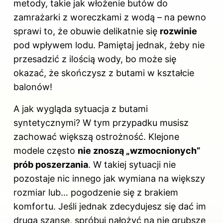
metody, takie jak włożenie butów do
zamrażarki z woreczkami z wodą – na pewno
sprawi to, że obuwie delikatnie się
rozwinie
pod wpływem lodu. Pamiętaj jednak, żeby nie
przesadzić z ilością wody, bo może się
okazać, że skończysz z butami w kształcie
balonów!
A jak wygląda sytuacja z butami
syntetycznymi? W tym przypadku musisz
zachować większą ostrożność. Klejone
modele często
nie znoszą „wzmocnionych”
prób poszerzania
. W takiej sytuacji nie
pozostaje nic innego jak wymiana na większy
rozmiar lub… pogodzenie się z brakiem
komfortu. Jeśli jednak zdecydujesz się dać im
drugą szansę, spróbuj nałożyć na nie grubsze