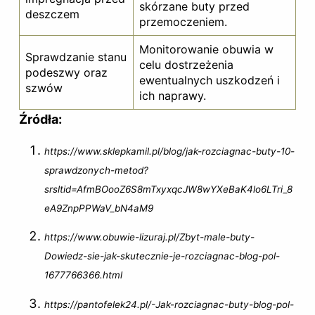
skórzane buty przed
deszczem
przemoczeniem.
Monitorowanie obuwia w
Sprawdzanie stanu
celu dostrzeżenia
podeszwy oraz
ewentualnych uszkodzeń i
szwów
ich naprawy.
Źródła:
https://www.sklepkamil.pl/blog/jak-rozciagnac-buty-10-
sprawdzonych-metod?
srsltid=AfmBOooZ6S8mTxyxqcJW8wYXeBaK4lo6LTri_8
eA9ZnpPPWaV_bN4aM9
https://www.obuwie-lizuraj.pl/Zbyt-male-buty-
Dowiedz-sie-jak-skutecznie-je-rozciagnac-blog-pol-
1677766366.html
https://pantofelek24.pl/-Jak-rozciagnac-buty-blog-pol-