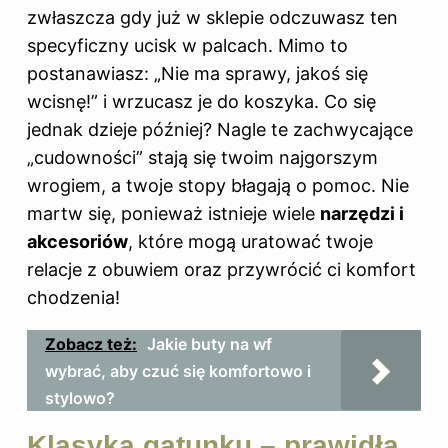
zwłaszcza gdy już w sklepie odczuwasz ten
specyficzny ucisk w palcach. Mimo to
postanawiasz: „Nie ma sprawy, jakoś się
wcisnę!” i wrzucasz je do koszyka. Co się
jednak dzieje później? Nagle te zachwycające
„cudowności” stają się twoim najgorszym
wrogiem, a twoje stopy błagają o pomoc. Nie
martw się, ponieważ istnieje wiele
narzędzi i
akcesoriów
, które mogą uratować twoje
relacje z obuwiem oraz przywrócić ci komfort
chodzenia!
Zobacz też:
Jakie buty na wf
wybrać, aby czuć się komfortowo i
stylowo?
Klasyka gatunku – prawidła