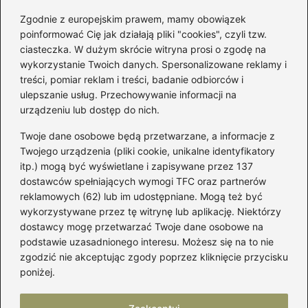
Zgodnie z europejskim prawem, mamy obowiązek
poinformować Cię jak działają pliki "cookies", czyli tzw.
Łatwy sposób jak skrócić spódnicę z
ciasteczka. W dużym skrócie witryna prosi o zgodę na
półkoła w domu
wykorzystanie Twoich danych. Spersonalizowane reklamy i
treści, pomiar reklam i treści, badanie odbiorców i
ulepszanie usług. Przechowywanie informacji na
Kategorie
urządzeniu lub dostęp do nich.
Twoje dane osobowe będą przetwarzane, a informacje z
Akcesoria
(28)
Twojego urządzenia (pliki cookie, unikalne identyfikatory
itp.) mogą być wyświetlane i zapisywane przez 137
Buty
(221)
dostawców spełniających wymogi TFC oraz partnerów
Dodatki
(59)
reklamowych (62) lub im udostępniane. Mogą też być
Dziecko
(99)
wykorzystywane przez tę witrynę lub aplikację. Niektórzy
Kobieta
(39)
dostawcy mogę przetwarzać Twoje dane osobowe na
podstawie uzasadnionego interesu. Możesz się na to nie
Moda
(108)
zgodzić nie akceptując zgody poprzez kliknięcie przycisku
Styl
(2)
poniżej.
Uroda
(121)