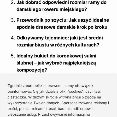
Jak dobrać odpowiedni rozmiar ramy do
damskiego roweru miejskiego?
Przewodnik po szyciu: Jak uszyć idealne
spodnie dresowe damskie krok po kroku
Odkrywamy tajemnice: jaki jest średni
rozmiar biustu w różnych kulturach?
Idealny bukiet do koronkowej sukni
ślubnej – jak wybrać najpiękniejszą
kompozycję?
Jak uszyć sukienkę z prostokąta – łatwy
Zgodnie z europejskim prawem, mamy obowiązek
poradnik krok po kroku
poinformować Cię jak działają pliki "cookies", czyli tzw.
ciasteczka. W dużym skrócie witryna prosi o zgodę na
Jak skutecznie dobrać biustonosz?
wykorzystanie Twoich danych. Spersonalizowane reklamy i
Klucz do idealnych rozmiarów stanika
treści, pomiar reklam i treści, badanie odbiorców i
ulepszanie usług. Przechowywanie informacji na
Jak dobrać idealny rozmiar biustonosza