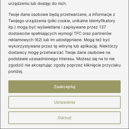
urządzeniu lub dostęp do nich.
do karmienia dla komfortu i stylu?
Twoje dane osobowe będą przetwarzane, a informacje z
Jak przeliczyć rozmiar spodni na UK 14 i
Twojego urządzenia (pliki cookie, unikalne identyfikatory
znaleźć idealne dopasowanie?
itp.) mogą być wyświetlane i zapisywane przez 137
dostawców spełniających wymogi TFC oraz partnerów
Jak właściwie dopasować rozmiar
reklamowych (62) lub im udostępniane. Mogą też być
wykorzystywane przez tę witrynę lub aplikację. Niektórzy
pessara do Twoich potrzeb?
dostawcy mogę przetwarzać Twoje dane osobowe na
podstawie uzasadnionego interesu. Możesz się na to nie
zgodzić nie akceptując zgody poprzez kliknięcie przycisku
Jak mierzyć i dobierać rozmiar odzieży
poniżej.
Przeliczanie rozmiarów UK na polskie
Zaakceptuj
Przewodnik po rozmiarówkach
odzieżowych
Ustawienia
Rozmiar UK 10 polski odpowiednik
Odrzuć
Tabela rozmiarów w zakupach online