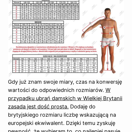
Gdy już znam swoje miary, czas na konwersję
wartości do odpowiednich rozmiarów.
W
przypadku ubrań damskich w Wielkiej Brytanii
zasada jest dość prosta.
Dodaję do
brytyjskiego rozmiaru liczbę wskazującą na
europejski ekwiwalent. Dzięki temu zyskuję
pewność, że wybieram to, co najlepiej pasuje