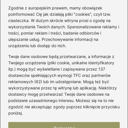
Zgodnie z europejskim prawem, mamy obowiązek
poinformować Cię jak działają pliki "cookies", czyli tzw.
Łatwy sposób jak skrócić spódnicę z
ciasteczka. W dużym skrócie witryna prosi o zgodę na
półkoła w domu
wykorzystanie Twoich danych. Spersonalizowane reklamy i
treści, pomiar reklam i treści, badanie odbiorców i
ulepszanie usług. Przechowywanie informacji na
Kategorie
urządzeniu lub dostęp do nich.
Twoje dane osobowe będą przetwarzane, a informacje z
Akcesoria
(29)
Twojego urządzenia (pliki cookie, unikalne identyfikatory
itp.) mogą być wyświetlane i zapisywane przez 137
Buty
(221)
dostawców spełniających wymogi TFC oraz partnerów
Dodatki
(59)
reklamowych (62) lub im udostępniane. Mogą też być
Dziecko
(100)
wykorzystywane przez tę witrynę lub aplikację. Niektórzy
Kobieta
(39)
dostawcy mogę przetwarzać Twoje dane osobowe na
podstawie uzasadnionego interesu. Możesz się na to nie
Moda
(109)
zgodzić nie akceptując zgody poprzez kliknięcie przycisku
Styl
(2)
poniżej.
Uroda
(121)