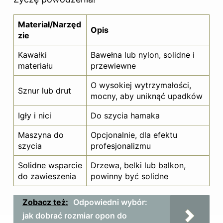
Materiał/Narzęd
Opis
zie
Kawałki
Bawełna lub nylon, solidne i
materiału
przewiewne
O wysokiej wytrzymałości,
Sznur lub drut
mocny, aby uniknąć upadków
Igły i nici
Do szycia hamaka
Maszyna do
Opcjonalnie, dla efektu
szycia
profesjonalizmu
Solidne wsparcie
Drzewa, belki lub balkon,
do zawieszenia
powinny być solidne
Zobacz też:
Odpowiedni wybór:
jak dobrać rozmiar opon do