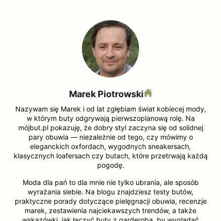
Marek Piotrowski
Nazywam się Marek i od lat zgłębiam świat kobiecej mody,
w którym buty odgrywają pierwszoplanową rolę. Na
mójbut.pl pokazuję, że dobry styl zaczyna się od solidnej
pary obuwia — niezależnie od tego, czy mówimy o
eleganckich oxfordach, wygodnych sneakersach,
klasycznych loafersach czy butach, które przetrwają każdą
pogodę.
Moda dla pań to dla mnie nie tylko ubrania, ale sposób
wyrażania siebie. Na blogu znajdziesz testy butów,
praktyczne porady dotyczące pielęgnacji obuwia, recenzje
marek, zestawienia najciekawszych trendów, a także
wskazówki, jak łączyć buty z garderobą, by wyglądać