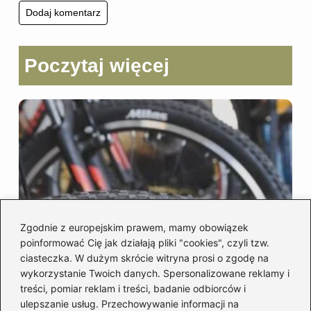
Poczytaj więcej
Zgodnie z europejskim prawem, mamy obowiązek
poinformować Cię jak działają pliki "cookies", czyli tzw.
ciasteczka. W dużym skrócie witryna prosi o zgodę na
wykorzystanie Twoich danych. Spersonalizowane reklamy i
Jak zmierzyć rozmiar opony rowerowej?
treści, pomiar reklam i treści, badanie odbiorców i
ulepszanie usług. Przechowywanie informacji na
Prosty sposób bez zdejmowania koła