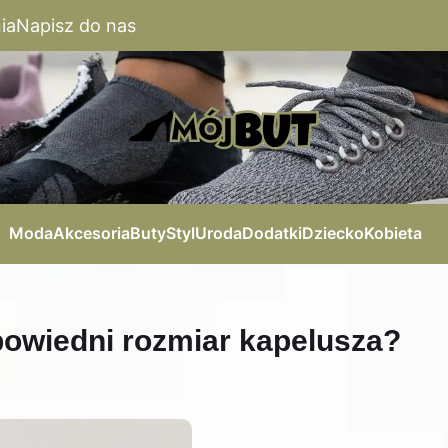
ia
Napisz do nas
Moda
Akcesoria
Buty
Styl
Uroda
Dodatki
Dziecko
Kobieta
powiedni rozmiar kapelusza?