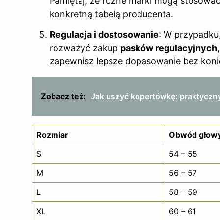
Pamiętaj, że różne marki mogą stosować
konkretną tabelą producenta.
Regulacja i dostosowanie
: W przypadku,
rozważyć zakup
pasków regulacyjnych
zapewnisz lepsze dopasowanie bez koni
Zobacz też:
Jak uszyć kopertówkę: praktyczny
Rozmiar
Obwód głowy
S
54 – 55
M
56 – 57
L
58 – 59
XL
60 – 61