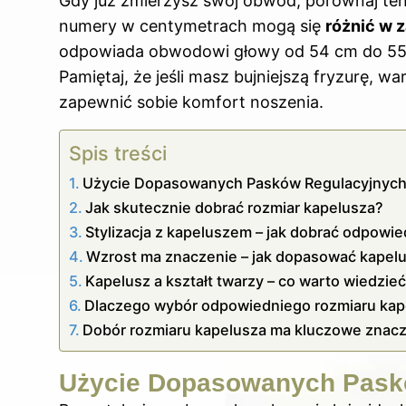
Gdy już zmierzysz swój obwód, porównaj te
numery w centymetrach mogą się
różnić w 
odpowiada obwodowi głowy od 54 cm do 55 cm
Pamiętaj, że jeśli masz bujniejszą fryzurę, 
zapewnić sobie komfort noszenia.
Spis treści
Użycie Dopasowanych Pasków Regulacyjnyc
Jak skutecznie dobrać rozmiar kapelusza?
Stylizacja z kapeluszem – jak dobrać odpowi
Wzrost ma znaczenie – jak dopasować kapelu
Kapelusz a kształt twarzy – co warto wiedzi
Dlaczego wybór odpowiedniego rozmiaru kape
Dobór rozmiaru kapelusza ma kluczowe znaczen
Użycie Dopasowanych Pask