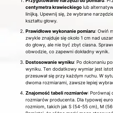
Przygotowanie narzędzi do pomiaru
: P
centymetra krawieckiego
lub alternaty
linijką. Upewnij się, że wybrane narzędz
kształtu głowy.
Prawidłowe wykonanie pomiaru
: Owiń 
zwykle znajduje się około 1 cm nad usza
do głowy, ale nie być zbyt ciasna. Spra
obwodzie, co zapewni dokładny wynik.
Dostosowanie wyniku
: Po dokonaniu p
wyniku. Ten dodatkowy wymiar jest istotn
przesuwał się przy każdym ruchu. W sytu
dwoma rozmiarami, zawsze lepiej wybrać
Znajomość tabeli rozmiarów
: Porównaj 
rozmiarów producenta. Dla typowej euro
rozmiom, takich jak S (54-55 cm), M (56-