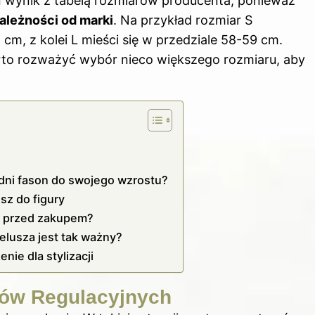
n wynik z tabelą rozmiarów producenta, ponieważ
zależności od marki
. Na przykład rozmiar S
, z kolei L mieści się w przedziale 58-59 cm.
warto rozważyć wybór nieco większego rozmiaru, aby
h
edni fason do swojego wzrostu?
sz do figury
eć przed zakupem?
lusza jest tak ważny?
ie dla stylizacji
ów Regulacyjnych