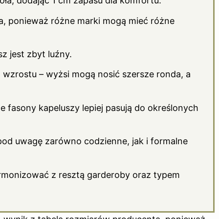
ła, dodając 1 cm zapasu dla komfortu.
a, ponieważ różne marki mogą mieć różne
z jest zbyt luźny.
 wzrostu – wyżsi mogą nosić szersze ronda, a
e fasony kapeluszy lepiej pasują do określonych
c pod uwagę zarówno codzienne, jak i formalne
armonizować z resztą garderoby oraz typem