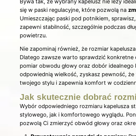
Bywa tak, że wybrany kapelusz nie leży ideal
się w paski regulacyjne, które pozwolą na
zm
Umieszczając paski pod potnikiem, sprawisz, 
zapewni stabilność, szczególnie podczas dł
powietrzu.
Nie zapominaj również, że rozmiar kapelusza
Dlatego zawsze warto sprawdzić konkretne 
pomiar obwodu głowy oraz dobór idealnego ka
odpowiednią wielkość, zyskasz pewność, że 
twojego stylu i zapewnia komfort w codzien
Jak skutecznie dobrać rozm
Wybór odpowiedniego rozmiaru kapelusza s
stylowego, jak i komfortowego wyglądu. Poni
pozwolą Ci zmierzyć obwód głowy oraz określ