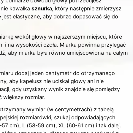
rzy pomiarze obwodu głowy potrzebujesz
wnie kawałka
sznurka
, który następnie zmierzysz
ie jest elastyczne, aby dobrze dopasować się do
miarkę wokół głowy w najszerszym miejscu, które
mi i na wysokości czoła. Miarka powinna przylegać
wdź, aby miarka była równo umiejscowiona na całym
omiaru dodaj jeden centymetr do otrzymanego
y, aby kapelusz nie uciskał głowy ani nie
acji, gdy uzyskany wynik znajdzie się pomiędzy
 większy rozmiar.
otrzymany wymiar (w centymetrach) z tabelą
pejskiej rozmiarówki, szukaj odpowiadających
57 cm), L (58-59 cm), XL (60-61 cm) i tak dalej.