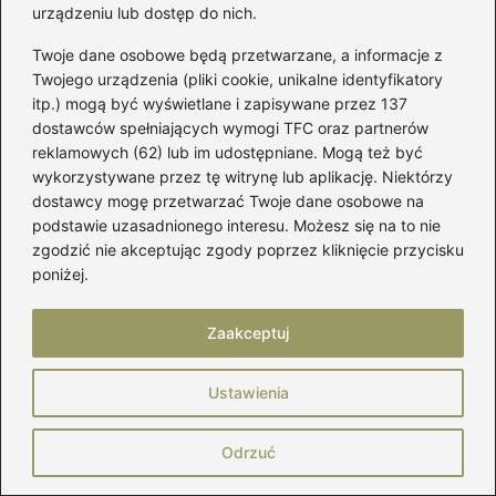
urządzeniu lub dostęp do nich.
Dzielę się wiedzą o materiałach, krojach, jakości wykonania
i detalach, które naprawdę mają znaczenie. A jeśli interesują
Twoje dane osobowe będą przetwarzane, a informacje z
Cię ciuchy, pielęgnacja, zapachy czy budowanie własnego
Twojego urządzenia (pliki cookie, unikalne identyfikatory
stylu – znajdziesz tu również miejsce dla inspiracji i
itp.) mogą być wyświetlane i zapisywane przez 137
sprawdzonych trików.
dostawców spełniających wymogi TFC oraz partnerów
reklamowych (62) lub im udostępniane. Mogą też być
←
Jakie wymiary kryją się za rozmiarem 3?
wykorzystywane przez tę witrynę lub aplikację. Niektórzy
dostawcy mogę przetwarzać Twoje dane osobowe na
→
Jak samodzielnie uszyć torebkę z zamkiem krok po
podstawie uzasadnionego interesu. Możesz się na to nie
kroku
zgodzić nie akceptując zgody poprzez kliknięcie przycisku
poniżej.
Dodaj komentarz
Zaakceptuj
Twój adres email nie zostanie opublikowany.
Ustawienia
Wymagane pola są oznaczone
*
Odrzuć
Komentarz
*