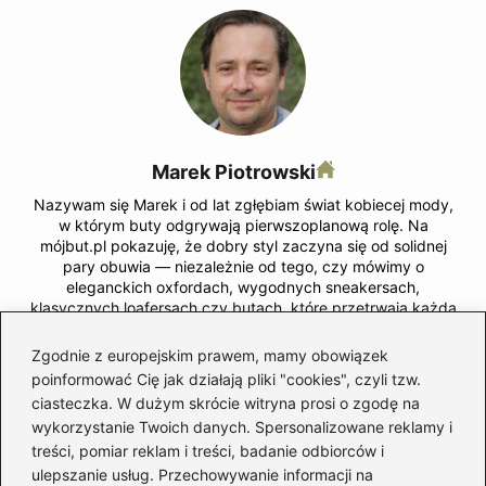
Marek Piotrowski
Nazywam się Marek i od lat zgłębiam świat kobiecej mody,
w którym buty odgrywają pierwszoplanową rolę. Na
mójbut.pl pokazuję, że dobry styl zaczyna się od solidnej
pary obuwia — niezależnie od tego, czy mówimy o
eleganckich oxfordach, wygodnych sneakersach,
klasycznych loafersach czy butach, które przetrwają każdą
pogodę.
Zgodnie z europejskim prawem, mamy obowiązek
Moda dla pań to dla mnie nie tylko ubrania, ale sposób
poinformować Cię jak działają pliki "cookies", czyli tzw.
wyrażania siebie. Na blogu znajdziesz testy butów,
ciasteczka. W dużym skrócie witryna prosi o zgodę na
praktyczne porady dotyczące pielęgnacji obuwia, recenzje
wykorzystanie Twoich danych. Spersonalizowane reklamy i
marek, zestawienia najciekawszych trendów, a także
wskazówki, jak łączyć buty z garderobą, by wyglądać
treści, pomiar reklam i treści, badanie odbiorców i
stylowo i czuć się pewnie.
ulepszanie usług. Przechowywanie informacji na