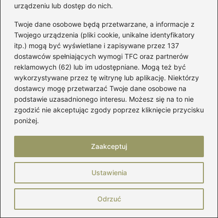
urządzeniu lub dostęp do nich.
praktyczne porady dotyczące pielęgnacji obuwia, recenzje
marek, zestawienia najciekawszych trendów, a także
Twoje dane osobowe będą przetwarzane, a informacje z
wskazówki, jak łączyć buty z garderobą, by wyglądać
Twojego urządzenia (pliki cookie, unikalne identyfikatory
stylowo i czuć się pewnie.
itp.) mogą być wyświetlane i zapisywane przez 137
Dzielę się wiedzą o materiałach, krojach, jakości wykonania
dostawców spełniających wymogi TFC oraz partnerów
i detalach, które naprawdę mają znaczenie. A jeśli interesują
reklamowych (62) lub im udostępniane. Mogą też być
Cię ciuchy, pielęgnacja, zapachy czy budowanie własnego
wykorzystywane przez tę witrynę lub aplikację. Niektórzy
stylu – znajdziesz tu również miejsce dla inspiracji i
dostawcy mogę przetwarzać Twoje dane osobowe na
sprawdzonych trików.
podstawie uzasadnionego interesu. Możesz się na to nie
zgodzić nie akceptując zgody poprzez kliknięcie przycisku
←
Jak idealnie dobrać rozmiar pierścionka Yes do
poniżej.
swojej dłoni?
→
Jaki rozmiar dywanu do narożnika wybrać, aby
Zaakceptuj
stworzyć przytulną atmosferę?
Ustawienia
Dodaj komentarz
Odrzuć