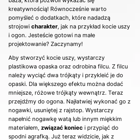
baza, która pozwoli wykazać się
kreatywnością! Równocześnie warto
pomyśleć o dodatkach, które nadadzą
strojowi
charakter
, jak na przykład kocie uszy
i ogon. Jesteście gotowi na małe
projektowanie? Zaczynamy!
Aby
stworzyć
kocie uszy, wystarczy
plastikowa opaska oraz odrobina filcu. Z filcu
należy wyciąć dwa trójkąty i przykleić je do
opaski. Dla większego efektu można dodać
mniejsze, różowe trójkąty wewnątrz. Teraz
przejdźmy do ogona. Najłatwiej wykonać go z
nogawki, usuniętej z rajstop. Wystarczy
napełnić nogawkę watą lub innym miękkim
materiałem,
związać koniec
i przypiąć do
spodni agrafką. Już teraz widzicie, jak z