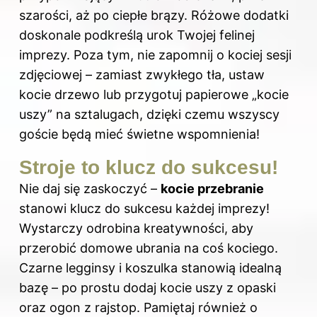
szarości, aż po ciepłe brązy. Różowe dodatki
doskonale podkreślą urok Twojej felinej
imprezy. Poza tym, nie zapomnij o kociej sesji
zdjęciowej – zamiast zwykłego tła, ustaw
kocie drzewo lub przygotuj papierowe „kocie
uszy” na sztalugach, dzięki czemu wszyscy
goście będą mieć świetne wspomnienia!
Stroje to klucz do sukcesu!
Nie daj się zaskoczyć –
kocie przebranie
stanowi klucz do sukcesu każdej imprezy!
Wystarczy odrobina kreatywności, aby
przerobić domowe ubrania na coś kociego.
Czarne legginsy i koszulka stanowią idealną
bazę – po prostu dodaj kocie uszy z opaski
oraz ogon z rajstop. Pamiętaj również o