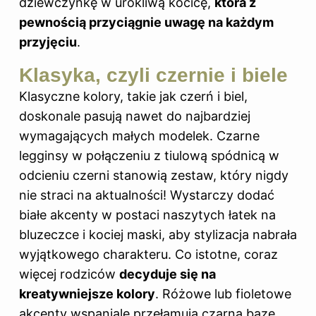
dziewczynkę w urokliwą kocicę,
która z
pewnością przyciągnie uwagę na każdym
przyjęciu
.
Klasyka, czyli czernie i biele
Klasyczne kolory, takie jak czerń i biel,
doskonale pasują nawet do najbardziej
wymagających małych modelek. Czarne
legginsy w połączeniu z tiulową spódnicą w
odcieniu czerni stanowią zestaw, który nigdy
nie straci na aktualności! Wystarczy dodać
białe akcenty w postaci naszytych łatek na
bluzeczce i kociej maski, aby stylizacja nabrała
wyjątkowego charakteru. Co istotne, coraz
więcej rodziców
decyduje się na
kreatywniejsze kolory
. Różowe lub fioletowe
akcenty wspaniale przełamują czarną bazę,