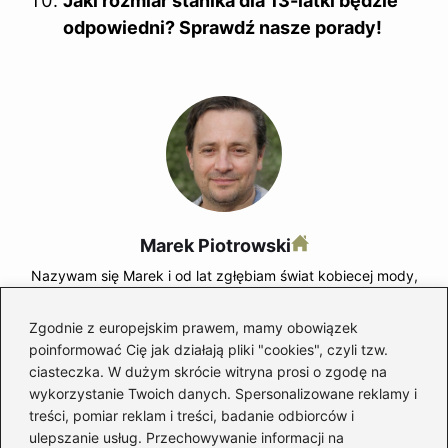
Jaki rozmiar stanika dla 13-latki będzie
odpowiedni? Sprawdź nasze porady!
Marek Piotrowski
Nazywam się Marek i od lat zgłębiam świat kobiecej mody,
w którym buty odgrywają pierwszoplanową rolę. Na
mójbut.pl pokazuję, że dobry styl zaczyna się od solidnej
Zgodnie z europejskim prawem, mamy obowiązek
pary obuwia — niezależnie od tego, czy mówimy o
poinformować Cię jak działają pliki "cookies", czyli tzw.
eleganckich oxfordach, wygodnych sneakersach,
klasycznych loafersach czy butach, które przetrwają każdą
ciasteczka. W dużym skrócie witryna prosi o zgodę na
pogodę.
wykorzystanie Twoich danych. Spersonalizowane reklamy i
treści, pomiar reklam i treści, badanie odbiorców i
Moda dla pań to dla mnie nie tylko ubrania, ale sposób
ulepszanie usług. Przechowywanie informacji na
wyrażania siebie. Na blogu znajdziesz testy butów,