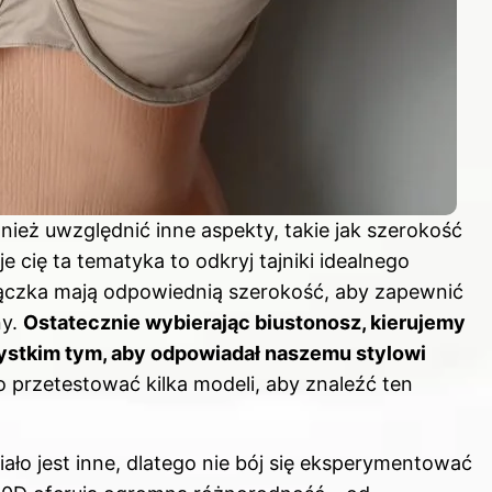
ież uwzględnić inne aspekty, takie jak szerokość
uje cię ta tematyka to odkryj
tajniki idealnego
iączka mają odpowiednią szerokość, aby zapewnić
ny.
Ostatecznie wybierając biustonosz, kierujemy
zystkim tym, aby odpowiadał naszemu stylowi
 przetestować kilka modeli, aby znaleźć ten
ło jest inne, dlatego nie bój się eksperymentować