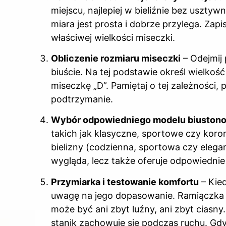
miejscu, najlepiej w bieliźnie bez uszty
miara jest prosta i dobrze przylega. Zap
właściwej wielkości miseczki.
Obliczenie rozmiaru miseczki
– Odejmij
biuście. Na tej podstawie określ wielkoś
miseczkę „D”. Pamiętaj o tej zależności
podtrzymanie.
Wybór odpowiedniego modelu biuston
takich jak klasyczne, sportowe czy koro
bielizny (codzienna, sportowa czy elegan
wygląda, lecz także oferuje odpowiednie
Przymiarka i testowanie komfortu
– Kie
uwagę na jego dopasowanie. Ramiączka
może być ani zbyt luźny, ani zbyt ciasny
stanik zachowuje się podczas ruchu. Gd