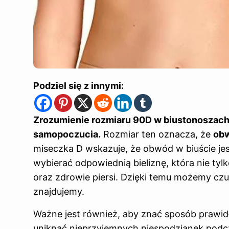
Podziel się z innymi:
Zrozumienie rozmiaru 90D w biustonoszach 
samopoczucia.
Rozmiar ten oznacza, że
obw
miseczka D wskazuje, że obwód w biuście je
wybierać odpowiednią bieliznę, która nie tyl
oraz zdrowie piersi. Dzięki temu możemy czuć 
znajdujemy.
Ważne jest również, aby znać sposób prawi
uniknąć nieprzyjemnych niespodzianek pod