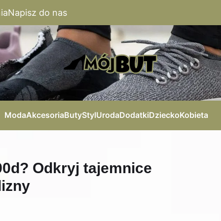
ia
Napisz do nas
Moda
Akcesoria
Buty
Styl
Uroda
Dodatki
Dziecko
Kobieta
90d? Odkryj tajemnice
izny