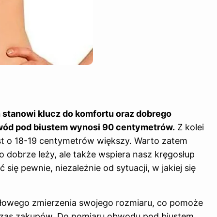
stanowi klucz do komfortu oraz dobrego
ód pod biustem wynosi 90 centymetrów.
Z kolei
st o 18-19 centymetrów większy. Warto zatem
ko dobrze leży, ale także wspiera nasz kręgosłup
się pewnie, niezależnie od sytuacji, w jakiej się
dłowego zmierzenia swojego rozmiaru, co pomoże
czas zakupów. Do pomiaru obwodu pod biustem