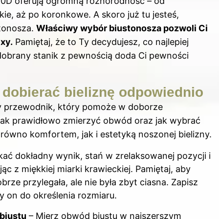
90D oferują ogromną różnorodność – od
ie, aż po koronkowe. A skoro już tu jesteś,
stonosza
.
Właściwy wybór biustonosza pozwoli Ci
xy.
Pamiętaj, że to Ty decydujesz, co najlepiej
 dobrany stanik z pewnością doda Ci pewności
 dobierać bieliznę odpowiednio
y przewodnik, który pomoże w doborze
 jak prawidłowo zmierzyć obwód oraz jak wybrać
równo komfortem, jak i estetyką noszonej bielizny.
ać dokładny wynik, stań w zrelaksowanej pozycji i
c z miękkiej miarki krawieckiej. Pamiętaj, aby
rze przylegała, ale nie była zbyt ciasna. Zapisz
 on do określenia rozmiaru.
biustu
– Mierz obwód biustu w najszerszym