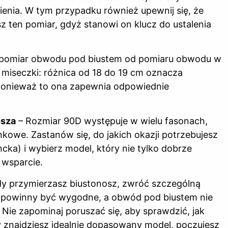
wnienia. W tym przypadku również upewnij się, że
isz ten pomiar, gdyż stanowi on klucz do ustalenia
 pomiar obwodu pod biustem od pomiaru obwodu w
ć miseczki: różnica od 18 do 19 cm oznacza
, ponieważ to ona zapewnia odpowiednie
osza
– Rozmiar 90D występuje w wielu fasonach,
nkowe. Zastanów się, do jakich okazji potrzebujesz
cka) i wybierz model, który nie tylko dobrze
 wsparcie.
dy przymierzasz biustonosz, zwróć szczególną
 powinny być wygodne, a obwód pod biustem nie
. Nie zapominaj poruszać się, aby sprawdzić, jak
y znajdziesz idealnie dopasowany model, poczujesz