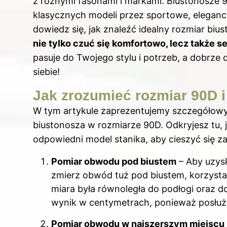
z różnymi fasonami i markami. Biustonosze 
klasycznych modeli przez sportowe, eleganck
dowiedz się,
jak znaleźć idealny rozmiar biu
nie tylko czuć się komfortowo, lecz także se
pasuje do Twojego stylu i potrzeb, a dobrze
siebie!
Jak zrozumieć rozmiar 90D i
W tym artykule zaprezentujemy szczegółow
biustonosza w rozmiarze 90D. Odkryjesz tu,
odpowiedni model stanika, aby cieszyć się za
Pomiar obwodu pod biustem
– Aby uzysk
zmierz obwód tuż pod biustem, korzystają
miara była równoległa do podłogi oraz dob
wynik w centymetrach, ponieważ posłuży
Pomiar obwodu w najszerszym miejscu 