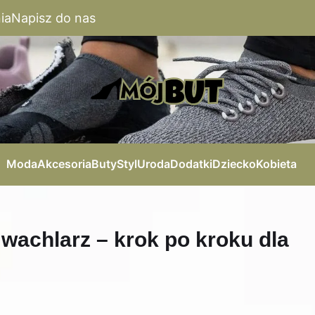
ia
Napisz do nas
Moda
Akcesoria
Buty
Styl
Uroda
Dodatki
Dziecko
Kobieta
wachlarz – krok po kroku dla