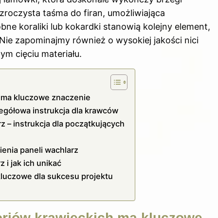
zroczysta taśma do firan, umożliwiająca
ne koraliki lub kokardki stanowią kolejny element,
Nie zapominajmy również o wysokiej jakości nici
m cięciu materiału.
 ma kluczowe znaczenie
egółowa instrukcja dla krawców
z – instrukcja dla początkujących
ienia paneli wachlarz
 i jak ich unikać
luczowe dla sukcesu projektu
riów krawieckich ma kluczowe