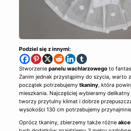
Podziel się z innymi:
Stworzenie
panelu wachlarzowego
to fanta
Zanim jednak przystąpimy do szycia, warto 
początek potrzebujemy
tkaniny
, która powi
mieszkania. Najczęściej wybieramy delikatny
tworzy przytulny klimat i dobrze przepuszcza
wysokości 130 cm potrzebujemy przynajmni
Oprócz tkaniny, zbierzemy także różne
akce
tych dodatków znajdziemy 3 metry ozdobnej