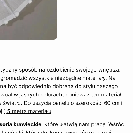
styczny sposób na ozdobienie swojego wnętrza.
zgromadzić wszystkie niezbędne materiały. Na
nna być odpowiednio dobrana do stylu naszego
 woal w jasnych kolorach, ponieważ ten materiał
 światło. Do uszycia panelu o szerokości 60 cm i
ej
1,5 metra materiału
.
soria krawieckie
, które ułatwią nam pracę. Wśród
 lamówki, która doskonale wykończy brzegi