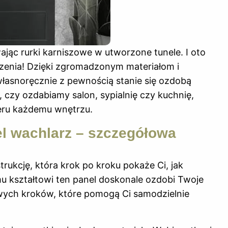
jąc rurki karniszowe w utworzone tunele. I oto
enia! Dzięki zgromadzonym materiałom i
łasnoręcznie z pewnością stanie się ozdobą
 czy ozdabiamy salon, sypialnię czy kuchnię,
eru każdemu wnętrzu.
l wachlarz – szczegółowa
rukcję, która krok po kroku pokaże Ci, jak
u kształtowi ten panel doskonale ozdobi Twoje
zowych kroków, które pomogą Ci samodzielnie