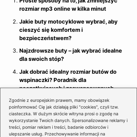
Proste sposoby na to, jak zmniejszyć
rozmiar mp3 online w kilka minut
Jakie buty motocyklowe wybrać, aby
cieszyć się komfortem i
bezpieczeństwem?
Najzdrowsze buty – jak wybrać idealne
dla swoich stóp?
Jak dobrać idealny rozmiar butów do
wspinaczki? Poradnik dla
początkujących i zaawansowanych.
Zgodnie z europejskim prawem, mamy obowiązek
Twój szynszyl zasługuje na wygodny
poinformować Cię jak działają pliki "cookies", czyli tzw.
relaks – naucz się, jak uszyć hamak dla
ciasteczka. W dużym skrócie witryna prosi o zgodę na
swojego pupila!
wykorzystanie Twoich danych. Spersonalizowane reklamy i
treści, pomiar reklam i treści, badanie odbiorców i
Stylowe i ciepłe: idealne buty na zimę dla
ulepszanie usług. Przechowywanie informacji na