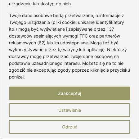
mężczyzny
urządzeniu lub dostęp do nich.
O jakich butach wspomniał Szostak?
Twoje dane osobowe będą przetwarzane, a informacje z
Poznaj tajemnice jego wybórów!
Twojego urządzenia (pliki cookie, unikalne identyfikatory
itp.) mogą być wyświetlane i zapisywane przez 137
Jak dobrać idealny rozmiar tarasu do
dostawców spełniających wymogi TFC oraz partnerów
reklamowych (62) lub im udostępniane. Mogą też być
swojego ogrodu?
wykorzystywane przez tę witrynę lub aplikację. Niektórzy
Twój przewodnik po szyciu peleryny
dostawcy mogę przetwarzać Twoje dane osobowe na
podstawie uzasadnionego interesu. Możesz się na to nie
Batmana – stwórz idealny strój
zgodzić nie akceptując zgody poprzez kliknięcie przycisku
superbohatera!
poniżej.
Jak 10 cm przekłada się na rozmiar w
Zaakceptuj
codziennym życiu?
Ustawienia
Odrzuć