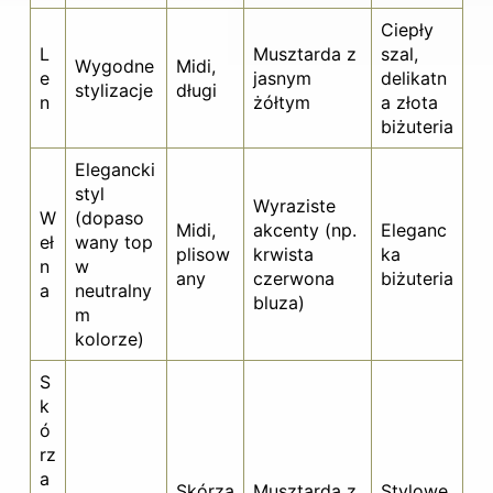
Ciepły
L
Musztarda z
szal,
Wygodne
Midi,
e
jasnym
delikatn
stylizacje
długi
n
żółtym
a złota
biżuteria
Elegancki
styl
Wyraziste
W
(dopaso
Midi,
akcenty (np.
Eleganc
eł
wany top
plisow
krwista
ka
n
w
any
czerwona
biżuteria
a
neutralny
bluza)
m
kolorze)
S
k
ó
rz
a
Skórza
Musztarda z
Stylowe