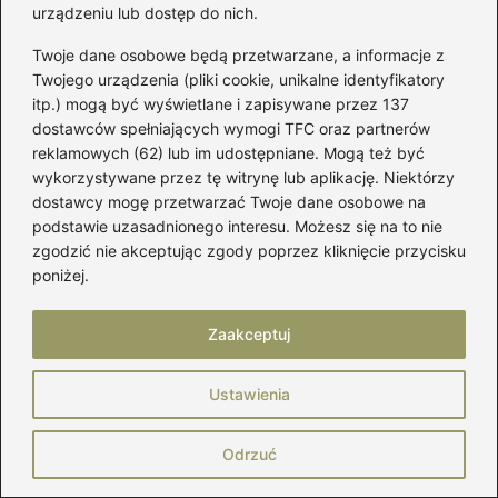
urządzeniu lub dostęp do nich.
Jakie bluzki będą hitem sezonu w połączeniu
Twoje dane osobowe będą przetwarzane, a informacje z
z musztardową spódnicą?
Twojego urządzenia (pliki cookie, unikalne identyfikatory
itp.) mogą być wyświetlane i zapisywane przez 137
Białe bluzki będą klasycznym wyborem, ale
dostawców spełniających wymogi TFC oraz partnerów
warto eksperymentować z granatowymi i
reklamowych (62) lub im udostępniane. Mogą też być
oliwkowymi kolorami, które pięknie
wykorzystywane przez tę witrynę lub aplikację. Niektórzy
harmonizują z musztardą. Odważniejsze
dostawcy mogę przetwarzać Twoje dane osobowe na
podstawie uzasadnionego interesu. Możesz się na to nie
zestawienia, takie jak pomarańczowa bluzka,
zgodzić nie akceptując zgody poprzez kliknięcie przycisku
również mogą dodać charakteru stylizacji.
poniżej.
Powiązane wpisy:
Zaakceptuj
Idealne połączenia – jaki kolor butów do
beżowo złotej sukienki wybrać?
Ustawienia
Jak nosić spódnicę w panterkę i
Odrzuć
wyglądać stylowo?