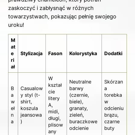
zaskoczyć i zabłysnąć w różnych
towarzystwach, pokazując pełnię swojego
uroku!
M
at
e
Stylizacja
Fason
Kolorystyka
Dodatki
ri
ał
W
Neutralne
Skórzan
kształ
B
Casualow
barwy
a
cie
a
y styl (t-
(czernie,
torebka
litery
w
shirt,
biele),
w
A,
eł
koszula
granaty,
odcieniu
midi,
n
jeansowa
zieleń,
brązu,
długi,
a
)
buraczkowe
czarne
plisow
odcienie
buty
any