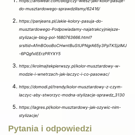
https://answear.com/blog/czy-wiesz-jaki-kolor-pasuje-
do-musztardowego-sprawdzilismy/62416/
https://panjeans.pl/Jakie-kolory-pasuja-do-
musztardowego-Podpowiadamy-najatrakcyjniejsze-
stylizacje-blog-pol-1680763666.html?
srsltid=AfmBOooBoCHwntBuStUPNgrA65y3PpTKSjzlMJ
-6PQgfxIEErzPRYXY5
https://krolmajtekpierwszy.pl/kolor-musztardowy-w-
modzie-i-wnetrzach-jak-laczyc-i-co-pasowac/
https://domodi.pl/trendy/kolor-musztardowy-z-czym-
laczyc-aby-stworzyc-modna-stylizacje-sprawdz_3130
https://lagres.pl/kolor-musztardowy-jak-ozywic-nim-
stylizacje/
Pytania i odpowiedzi