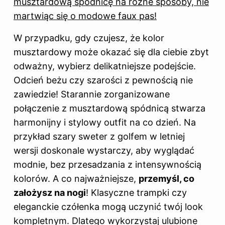
musztardową spódnicę na różne sposoby, nie
martwiąc się o modowe faux pas!
W przypadku, gdy czujesz, że kolor
musztardowy może okazać się dla ciebie zbyt
odważny, wybierz delikatniejsze podejście.
Odcień beżu czy szarości z pewnością nie
zawiedzie! Starannie zorganizowane
połączenie z musztardową spódnicą stwarza
harmonijny i stylowy outfit na co dzień. Na
przykład szary sweter z golfem w letniej
wersji doskonale wystarczy, aby wyglądać
modnie, bez przesadzania z intensywnością
kolorów. A co najważniejsze,
przemyśl, co
założysz na nogi
! Klasyczne trampki czy
eleganckie czółenka mogą uczynić twój look
kompletnym. Dlatego wykorzystaj ulubione