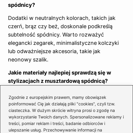
spódnicy?
Dodatki w neutralnych kolorach, takich jak
czerń, brąz czy beż, doskonale podkreślą
subtelność spódnicy. Warto rozważyć
elegancki zegarek, minimalistyczne kolczyki
lub odważniejsze akcesoria, takie jak
neonowy szalik.
Jakie materiały najlepiej sprawdzą się w
stylizacjach z musztardową spódnicą?
Najlepszymi materiałami będą bawełna, len
Zgodnie z europejskim prawem, mamy obowiązek
oraz wełna, które dodadzą lekkości i wygody
poinformować Cię jak działają pliki "cookies", czyli tzw.
stylizacji. Skórzane akcenty również mogą
ciasteczka. W dużym skrócie witryna prosi o zgodę na
wykorzystanie Twoich danych. Spersonalizowane reklamy i
sprawdzić się w eleganckich outfitach, na
treści, pomiar reklam i treści, badanie odbiorców i
przykład na wieczorne wyjścia.
ulepszanie usług. Przechowywanie informacji na