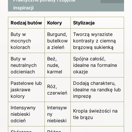
inspiracji
Rodzaj butów
Kolory
Stylizacja
Buty w
Burgund,
Tworzą wyraziste
mocnych
butelkow
kontrasty z ciemną
kolorach
a zieleń
brązową sukienką
Buty w
Beż,
Spójna całość,
neutralnych
nude,
idealne na formalne
odcieniach
karmel
okazje
Pastelowe lub
Dodają charakteru,
Róż,
jaskrawe
idealne na randkę lub
czerwień
kolory
imprezę
Intensywny
Intensyw
Kropla świeżości na
niebieski
ny
tle brązu
odcień
niebieski