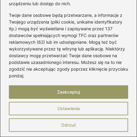
urządzeniu lub dostęp do nich.
sukienki kawa z mlekiem na formalne
wyjścia?
Twoje dane osobowe będą przetwarzane, a informacje z
Twojego urządzenia (pliki cookie, unikalne identyfikatory
Do formalnych wyjść najlepiej sprawdzą się
itp.) mogą być wyświetlane i zapisywane przez 137
dostawców spełniających wymogi TFC oraz partnerów
szpilki w odcieniu nude lub delikatnych
reklamowych (62) lub im udostępniane. Mogą też być
metalicznych kolorach, które wprowadzą
wykorzystywane przez tę witrynę lub aplikację. Niektórzy
elegancję do stylizacji.
dostawcy mogę przetwarzać Twoje dane osobowe na
podstawie uzasadnionego interesu. Możesz się na to nie
Czy modne sneakersy są dobrym wyborem
zgodzić nie akceptując zgody poprzez kliknięcie przycisku
do sukienki kawa z mlekiem?
poniżej.
Tak, modne sneakersy to świetny wybór na
Zaakceptuj
co dzień, wprowadzają luz i stylowy wygląd
do sukienki w kolorze kawy z mlekiem.
Ustawienia
Jakie dodatki warto dobrać do stylizacji z
Odrzuć
sukienką kawa z mlekiem?