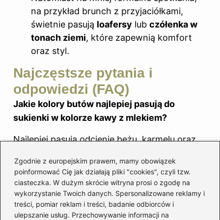
na przykład brunch z przyjaciółkami,
świetnie pasują
loafersy
lub
czółenka w
tonach ziemi
, które zapewnią komfort
oraz styl.
Najczęstsze pytania i
odpowiedzi (FAQ)
Jakie kolory butów najlepiej pasują do
sukienki w kolorze kawy z mlekiem?
Najlepiej pasują odcienie beżu, karmelu oraz
latte, a także neutralne kolory, jak nude.
Zgodnie z europejskim prawem, mamy obowiązek
Można również zestawić sukienkę z
poinformować Cię jak działają pliki "cookies", czyli tzw.
kontrastującymi barwami, takimi jak czerń,
ciasteczka. W dużym skrócie witryna prosi o zgodę na
wykorzystanie Twoich danych. Spersonalizowane reklamy i
burgund czy butelkowa zieleń.
treści, pomiar reklam i treści, badanie odbiorców i
ulepszanie usług. Przechowywanie informacji na
Jakie fasony butów są odpowiednie do