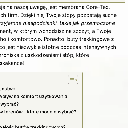
guje na naszą uwagę, jest membrana Gore-Tex,
 firm. Dzięki niej Twoje stopy pozostają suche
rzyjemne niespodzianki, takie jak przemoczone
ment, w którym wchodzisz na szczyt, a Twoje
cho i komfortowo. Ponadto, buty trekkingowe z
o jest niezwykle istotne podczas intensywnych
roniska z uszkodzeniami stóp, które
skakance!
zeństwo
h wpływ na komfort użytkowania
o wybrać?
ów terenów – które modele wybrać?
rwałość butów trekkingowych?