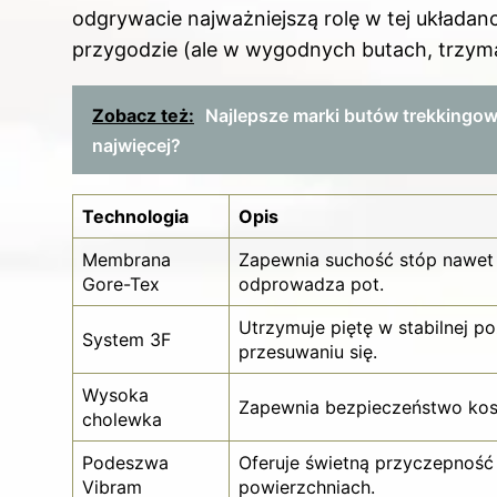
odgrywacie najważniejszą rolę w tej układanc
przygodzie (ale w wygodnych butach, trzymaj 
Zobacz też:
Najlepsze marki butów trekkingow
najwięcej?
Technologia
Opis
Membrana
Zapewnia suchość stóp nawet 
Gore-Tex
odprowadza pot.
Utrzymuje piętę w stabilnej po
System 3F
przesuwaniu się.
Wysoka
Zapewnia bezpieczeństwo kos
cholewka
Podeszwa
Oferuje świetną przyczepność i
Vibram
powierzchniach.