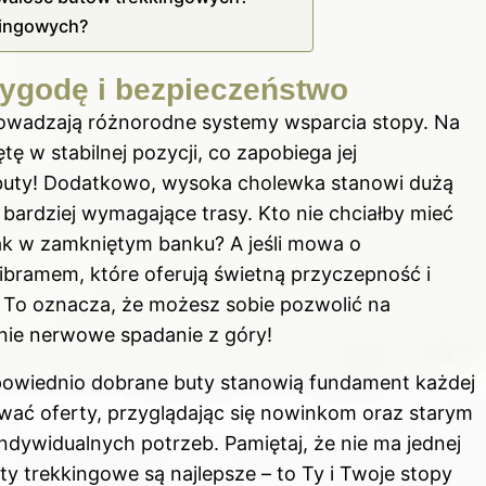
kingowych?
ygodę i bezpieczeństwo
rowadzają różnorodne systemy wsparcia stopy. Na
tę w stabilnej pozycji, co zapobiega jej
 buty! Dodatkowo, wysoka cholewka stanowi dużą
a bardziej wymagające trasy. Kto nie chciałby mieć
jak w zamkniętym banku? A jeśli mowa o
bramem, które oferują świetną przyczepność i
. To oznacza, że możesz sobie pozwolić na
 nie nerwowe spadanie z góry!
dpowiednio dobrane buty stanowią fundament każdej
wać oferty, przyglądając się nowinkom oraz starym
ndywidualnych potrzeb. Pamiętaj, że nie ma jednej
ty trekkingowe są najlepsze – to Ty i Twoje stopy