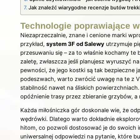
Jak znaleźć wiarygodne recenzje butów trek
Technologie poprawiające w
Niezaprzeczalnie, znane i cenione marki wp
przykład,
system 3F od Salewy
utrzymuje pię
przesuwaniu się – za to właśnie kochamy te
zaletę, zwłaszcza jeśli planujesz wyruszyć n
pewności, że jego kostki są tak bezpieczne 
podeszwach, warto zwrócić uwagę na te z Vi
stabilność nawet na śliskich powierzchniach
opóźnienie trasy przez zbieranie grzybów, a
Każda miłośniczka gór doskonale wie, że o
wędrówki. Dlatego warto dokładnie eksploro
hitom, co pozwoli dostosować je do swoich i
uniwersalnej odpowiedzi na pytanie, które bu