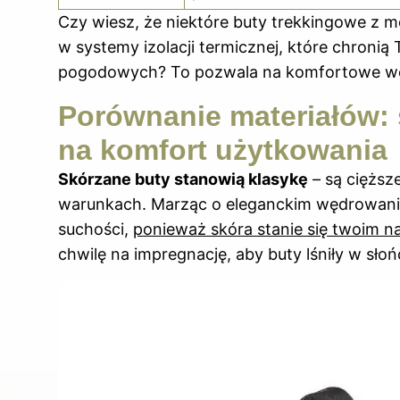
Czy wiesz, że niektóre buty trekkingowe 
w systemy izolacji termicznej, które chron
pogodowych? To pozwala na komfortowe węd
Porównanie materiałów: s
na komfort użytkowania
Skórzane buty stanowią klasykę
– są cięższe
warunkach. Marząc o eleganckim wędrowaniu,
suchości,
ponieważ skóra stanie się twoim n
chwilę na impregnację, aby buty lśniły w sło