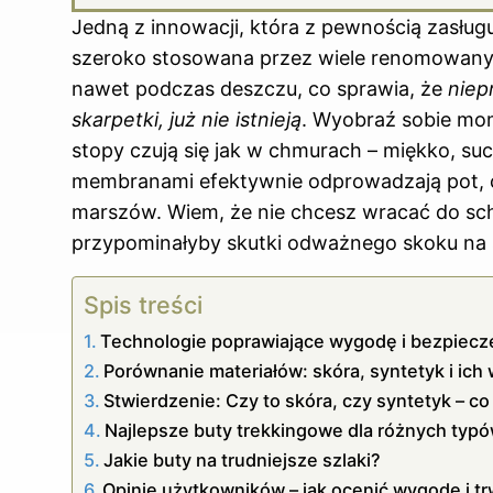
Jedną z innowacji, która z pewnością zasłu
szeroko stosowana przez wiele renomowanych
nawet podczas deszczu, co sprawia, że
niep
skarpetki, już nie istnieją
. Wyobraź sobie mo
stopy czują się jak w chmurach – miękko, su
membranami efektywnie odprowadzają pot, c
marszów. Wiem, że nie chcesz wracać do sch
przypominałyby skutki odważnego skoku na 
Spis treści
Technologie poprawiające wygodę i bezpiec
Porównanie materiałów: skóra, syntetyk i ic
Stwierdzenie: Czy to skóra, czy syntetyk – c
Najlepsze buty trekkingowe dla różnych typ
Jakie buty na trudniejsze szlaki?
Opinie użytkowników – jak ocenić wygodę i t