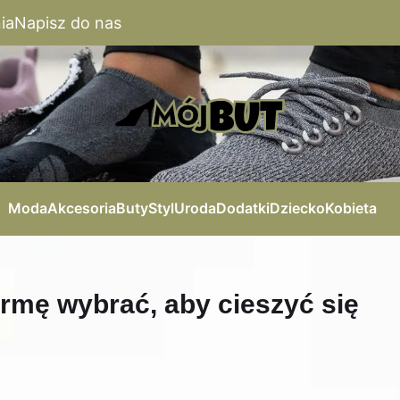
ia
Napisz do nas
Moda
Akcesoria
Buty
Styl
Uroda
Dodatki
Dziecko
Kobieta
irmę wybrać, aby cieszyć się