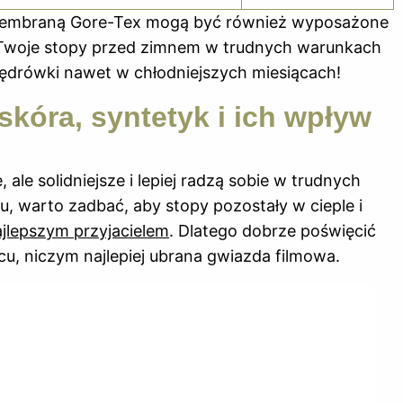
z membraną Gore-Tex mogą być również wyposażone
ią Twoje stopy przed zimnem w trudnych warunkach
rówki nawet w chłodniejszych miesiącach!
kóra, syntetyk i ich wpływ
, ale solidniejsze i lepiej radzą sobie w trudnych
 warto zadbać, aby stopy pozostały w cieple i
ajlepszym przyjacielem
. Dlatego dobrze poświęcić
ńcu, niczym najlepiej ubrana gwiazda filmowa.