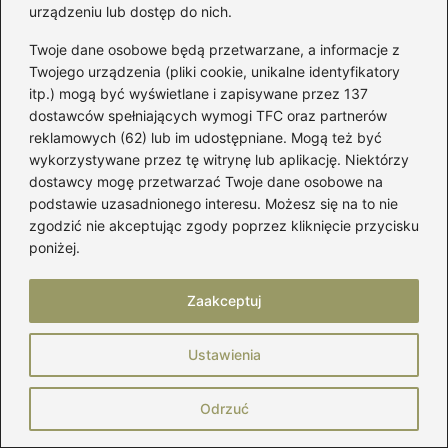
urządzeniu lub dostęp do nich.
Twoje dane osobowe będą przetwarzane, a informacje z
Twojego urządzenia (pliki cookie, unikalne identyfikatory
itp.) mogą być wyświetlane i zapisywane przez 137
dostawców spełniających wymogi TFC oraz partnerów
reklamowych (62) lub im udostępniane. Mogą też być
Marek Piotrowski
wykorzystywane przez tę witrynę lub aplikację. Niektórzy
Nazywam się Marek i od lat zgłębiam świat kobiecej mody,
dostawcy mogę przetwarzać Twoje dane osobowe na
w którym buty odgrywają pierwszoplanową rolę. Na
podstawie uzasadnionego interesu. Możesz się na to nie
mójbut.pl pokazuję, że dobry styl zaczyna się od solidnej
zgodzić nie akceptując zgody poprzez kliknięcie przycisku
pary obuwia — niezależnie od tego, czy mówimy o
poniżej.
eleganckich oxfordach, wygodnych sneakersach,
klasycznych loafersach czy butach, które przetrwają każdą
pogodę.
Zaakceptuj
Moda dla pań to dla mnie nie tylko ubrania, ale sposób
wyrażania siebie. Na blogu znajdziesz testy butów,
Ustawienia
praktyczne porady dotyczące pielęgnacji obuwia, recenzje
marek, zestawienia najciekawszych trendów, a także
wskazówki, jak łączyć buty z garderobą, by wyglądać
Odrzuć
stylowo i czuć się pewnie.