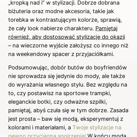
„kropką nad i” w stylizacji. Dobrze dobrana
biżuteria oraz modne akcesoria, takie jak
torebka w kontrastującym kolorze, sprawią,
że cały look nabierze charakteru.
Pamiętaj
również, aby dostosować stylizację do okazji
– na wieczorne wyjście założysz co innego niż
na weekendowy spacer z przyjaciółkami.
Podsumowując, dobór butów do boyfriendów
nie sprowadza się jedynie do mody, ale także
do wyrażania własnego stylu. Bez względu na
to, czy postawisz na sportowe trampki,
eleganckie botki, czy odważne szpilki,
pamiętaj, abyś czuła się w tym dobrze. Zasada
jest prosta – baw się modą, eksperymentuj z
kolorami i materiałami, a
Twoje stylizacje na
pewno przyciągną spojrzenia!
W końcu moda