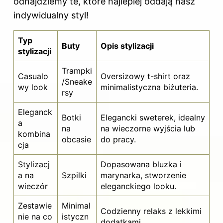
odnajdziemy te, które najlepiej oddają nasz
indywidualny styl!
Typ
Buty
Opis stylizacji
stylizacji
Trampki
Casualo
Oversizowy t-shirt oraz
/Sneake
wy look
minimalistyczna biżuteria.
rsy
Eleganck
Botki
Elegancki sweterek, idealny
a
na
na wieczorne wyjścia lub
kombina
obcasie
do pracy.
cja
Stylizacj
Dopasowana bluzka i
a na
Szpilki
marynarka, stworzenie
wieczór
eleganckiego looku.
Zestawie
Minimal
Codzienny relaks z lekkimi
nie na co
istyczn
dodatkami.