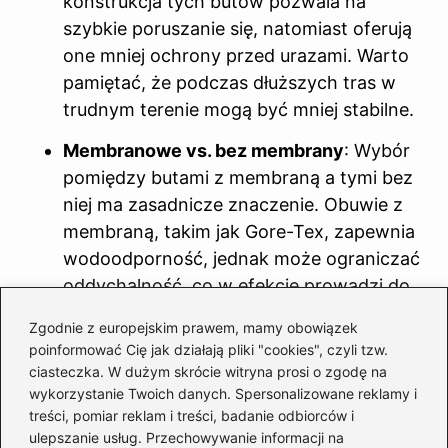
konstrukcja tych butów pozwala na
szybkie poruszanie się, natomiast oferują
one mniej ochrony przed urazami. Warto
pamiętać, że podczas dłuższych tras w
trudnym terenie mogą być mniej stabilne.
Membranowe vs. bez membrany
: Wybór
pomiędzy butami z membraną a tymi bez
niej ma zasadnicze znaczenie. Obuwie z
membraną, takim jak Gore-Tex, zapewnia
wodoodporność, jednak może ograniczać
oddychalność, co w efekcie prowadzi do
przegrzewania stóp podczas
Zgodnie z europejskim prawem, mamy obowiązek
intensywnych letnich wędrówek. Z drugiej
poinformować Cię jak działają pliki "cookies", czyli tzw.
strony buty bez membrany lepiej
ciasteczka. W dużym skrócie witryna prosi o zgodę na
oddychają, lecz nie chronią przed dużym
wykorzystanie Twoich danych. Spersonalizowane reklamy i
treści, pomiar reklam i treści, badanie odbiorców i
deszczem. Dlatego warto dostosować
ulepszanie usług. Przechowywanie informacji na
wybór do aktualnych warunków