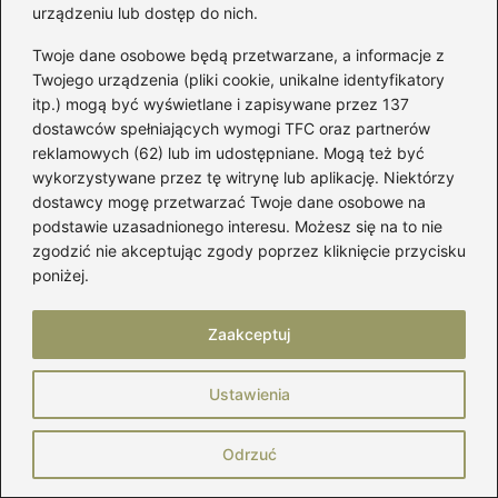
urządzeniu lub dostęp do nich.
pogodowych oraz planowanego terenu.
Twoje dane osobowe będą przetwarzane, a informacje z
Amortyzacja i podeszwa
: Odpowiednio
Twojego urządzenia (pliki cookie, unikalne identyfikatory
itp.) mogą być wyświetlane i zapisywane przez 137
skonstruowana podeszwa powinna
dostawców spełniających wymogi TFC oraz partnerów
zapewniać nie tylko właściwą
reklamowych (62) lub im udostępniane. Mogą też być
amortyzację, ale także komfort podczas
wykorzystywane przez tę witrynę lub aplikację. Niektórzy
dłuższych wędrówek. Twardość
dostawcy mogę przetwarzać Twoje dane osobowe na
podeszwy ma również duże znaczenie –
podstawie uzasadnionego interesu. Możesz się na to nie
zgodzić nie akceptując zgody poprzez kliknięcie przycisku
nie powinna być ani zbyt twarda, ani zbyt
poniżej.
miękka. Zbyt twarda podeszwa może
wywoływać dyskomfort, podczas gdy
Zaakceptuj
zbyt miękka nie zapewni odpowiedniej
ochrony przed kamieniami i innymi
Ustawienia
nierównościami terenu.
Odrzuć