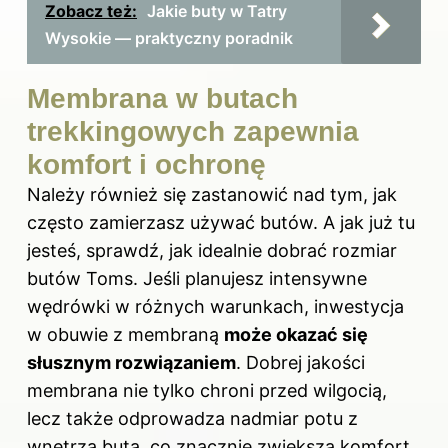
Zobacz też:
Jakie buty w Tatry
Wysokie — praktyczny poradnik
Membrana w butach
trekkingowych zapewnia
komfort i ochronę
Należy również się zastanowić nad tym, jak
często zamierzasz używać butów. A jak już tu
jesteś, sprawdź,
jak idealnie dobrać rozmiar
butów Toms
. Jeśli planujesz intensywne
wędrówki w różnych warunkach, inwestycja
w obuwie z membraną
może okazać się
słusznym rozwiązaniem
. Dobrej jakości
membrana nie tylko chroni przed wilgocią,
lecz także odprowadza nadmiar potu z
wnętrza buta, co znacznie zwiększa komfort