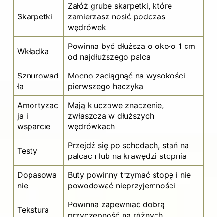
Załóż grube skarpetki, które
Skarpetki
zamierzasz nosić podczas
wędrówek
Powinna być dłuższa o około 1 cm
Wkładka
od najdłuższego palca
Sznurowad
Mocno zaciągnąć na wysokości
ła
pierwszego haczyka
Amortyzac
Mają kluczowe znaczenie,
ja i
zwłaszcza w dłuższych
wsparcie
wędrówkach
Przejdź się po schodach, stań na
Testy
palcach lub na krawędzi stopnia
Dopasowa
Buty powinny trzymać stopę i nie
nie
powodować nieprzyjemności
Powinna zapewniać dobrą
Tekstura
przyczepność na różnych