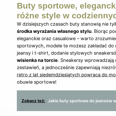
Buty sportowe, elegancki
różne style w codzienny
W dzisiejszych czasach buty stanowią nie tyl
środka wyrażania własnego stylu
. Biorąc p
eleganckie oraz casualowe – warto zrozumieć
sportowych, modele te możesz zakładać do ni
jeansy i t-shirt, dodanie stylowych sneakers
wisienka na torcie
. Sneakersy wprowadzają n
zestawień, a jednocześnie zapewniają niezr
retro z lat siedemdziesiątych powraca do m
obuwie sportowe!
Zobacz też:
Jakie buty sportowe do jeansów 