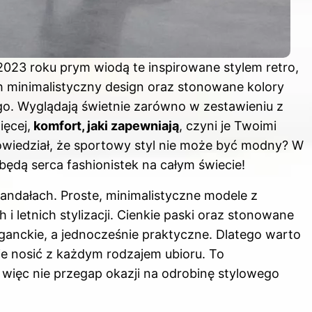
023 roku prym wiodą te inspirowane stylem retro,
ch minimalistyczny design oraz stonowane kolory
go. Wyglądają świetnie zarówno w zestawieniu z
ięcej,
komfort, jaki zapewniają
, czyni je Twoimi
owiedział, że sportowy styl nie może być modny? W
ędą serca fashionistek na całym świecie!
ndałach. Proste, minimalistyczne modele z
 letnich stylizacji. Cienkie paski oraz stonowane
eganckie, a jednocześnie praktyczne. Dlatego warto
je nosić z każdym rodzajem ubioru. To
ięc nie przegap okazji na odrobinę stylowego