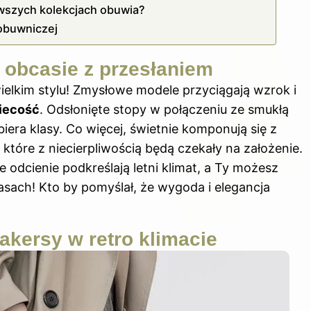
owszych kolekcjach obuwia?
 obuwniczej
 obcasie z przesłaniem
wielkim stylu! Zmysłowe modele przyciągają wzrok i
biecość
. Odsłonięte stopy w połączeniu ze smukłą
biera klasy. Co więcej, świetnie komponują się z
 które z niecierpliwością będą czekały na założenie.
 odcienie podkreślają letni klimat, a Ty możesz
sach! Kto by pomyślał, że wygoda i elegancja
akersy w retro klimacie