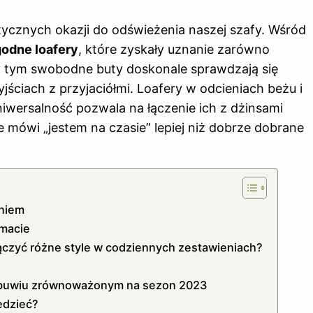
tycznych okazji do odświeżenia naszej szafy. Wśród
odne loafery
, które zyskały uznanie zarówno
zy tym swobodne buty doskonale sprawdzają się
ściach z przyjaciółmi. Loafery w odcieniach beżu i
uniwersalność pozwala na łączenie ich z dżinsami
 mówi „jestem na czasie” lepiej niż dobrze dobrane
aniem
imacie
łączyć różne style w codziennych zestawieniach?
 obuwiu zrównoważonym na sezon 2023
edzieć?