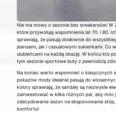
Nie ma mowy o sezonie bez sneakersów! W 2
które przywołują wspomnienia lat 70. i 80. I
sprawiają, że pasują dosłownie do wszystkie
jeansami, jak i casualowymi sukienkami. Co w
ulubieńcami na każdą okazję. W końcu kto p
tym sezonie sportowe buty z pewnością zdob
Na koniec warto wspomnieć o klasycznych sa
pokazów mody idealnie pasują do wiosennych i
kolory sprawiają, że sandały są niezwykle el
zainwestować w kilka różnych par, aby móc 
zdecydowanie sezon na eksponowanie stóp, w
komfortu!