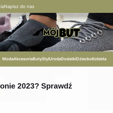
ia
Napisz do nas
Moda
Akcesoria
Buty
Styl
Uroda
Dodatki
Dziecko
Kobieta
zonie 2023? Sprawdź