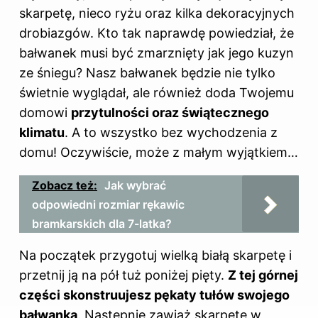
skarpetę, nieco ryżu oraz kilka dekoracyjnych
drobiazgów. Kto tak naprawdę powiedział, że
bałwanek musi być zmarznięty jak jego kuzyn
ze śniegu? Nasz bałwanek będzie nie tylko
świetnie wyglądał, ale również doda Twojemu
domowi
przytulności oraz świątecznego
klimatu
. A to wszystko bez wychodzenia z
domu! Oczywiście, może z małym wyjątkiem…
Zobacz też:
Jak wybrać
odpowiedni rozmiar rękawic
bramkarskich dla 7-latka?
Na początek przygotuj wielką białą skarpetę i
przetnij ją na pół tuż poniżej pięty.
Z tej górnej
części skonstruujesz pękaty tułów
swojego
bałwanka
. Następnie zawiąż skarpetę w