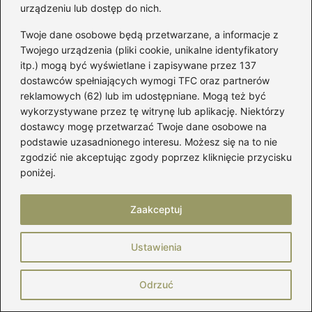
urządzeniu lub dostęp do nich.
Twoje dane osobowe będą przetwarzane, a informacje z
Twojego urządzenia (pliki cookie, unikalne identyfikatory
itp.) mogą być wyświetlane i zapisywane przez 137
dostawców spełniających wymogi TFC oraz partnerów
Uszyj kołdrę sensoryczną: prosty sposób
reklamowych (62) lub im udostępniane. Mogą też być
na spokojniejszy sen dziecka
wykorzystywane przez tę witrynę lub aplikację. Niektórzy
dostawcy mogę przetwarzać Twoje dane osobowe na
2026-08-03
podstawie uzasadnionego interesu. Możesz się na to nie
zgodzić nie akceptując zgody poprzez kliknięcie przycisku
poniżej.
Zaakceptuj
Ustawienia
Dodatki
Odrzuć
Jak uszyć pas do sukni