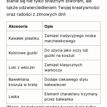
stanie się nie tylko śnieżnym stworem, ale
także odzwierciedleniem Twojej kreatywności
oraz radości z zimowych dni!
Akcesoria
Opis
Zamiast tradycyjnego noska
Kawałek plastiku
marchewkowego
Do użycia jako oczy lub
Kolorowe guziki
guziki na koszuli
Zamiast klasycznych
Loki z włóczki
warkoczy
Bawełniana
Dodaje ciekawego stylu
koszula w kratę
bałwankowi
Element charakteru trzymany
Laska
przez bałwanka