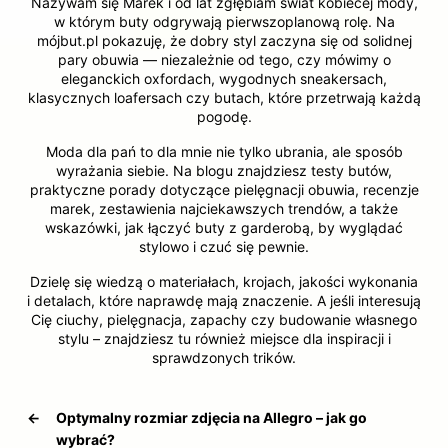
Nazywam się Marek i od lat zgłębiam świat kobiecej mody,
w którym buty odgrywają pierwszoplanową rolę. Na
mójbut.pl pokazuję, że dobry styl zaczyna się od solidnej
pary obuwia — niezależnie od tego, czy mówimy o
eleganckich oxfordach, wygodnych sneakersach,
klasycznych loafersach czy butach, które przetrwają każdą
pogodę.
Moda dla pań to dla mnie nie tylko ubrania, ale sposób
wyrażania siebie. Na blogu znajdziesz testy butów,
praktyczne porady dotyczące pielęgnacji obuwia, recenzje
marek, zestawienia najciekawszych trendów, a także
wskazówki, jak łączyć buty z garderobą, by wyglądać
stylowo i czuć się pewnie.
Dzielę się wiedzą o materiałach, krojach, jakości wykonania
i detalach, które naprawdę mają znaczenie. A jeśli interesują
Cię ciuchy, pielęgnacja, zapachy czy budowanie własnego
stylu – znajdziesz tu również miejsce dla inspiracji i
sprawdzonych trików.
←
Optymalny rozmiar zdjęcia na Allegro – jak go
wybrać?