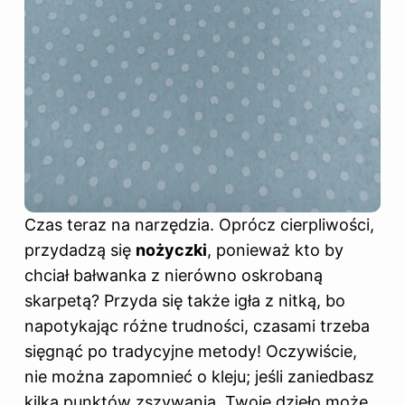
Czas teraz na narzędzia. Oprócz cierpliwości,
przydadzą się
nożyczki
, ponieważ kto by
chciał bałwanka z nierówno oskrobaną
skarpetą? Przyda się także igła z nitką, bo
napotykając różne trudności, czasami trzeba
sięgnąć po tradycyjne metody! Oczywiście,
nie można zapomnieć o kleju; jeśli zaniedbasz
kilka punktów zszywania, Twoje dzieło może