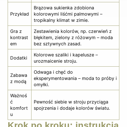
Brązowa sukienka zdobiona
Przykład
kolorowymi liśćmi palmowymi –
tropikalny klimat w zimie.
Gra z
Zestawienia kolorów, np. czerwień z
kontrast
błękitem, zielony z różowym – moda
em
bez sztywnych zasad.
Kolorowe szaliki i kapelusze –
Dodatki
urozmaicenie stroju.
Odwaga i chęć do
Zabawa
eksperymentowania – moda to próby i
z modą
omyłki.
Ważnoś
ć
Pewność siebie w stroju przyciąga
komfort
spojrzenia i dodaje kolorów światu.
u
Krok po kroku: instrukcja