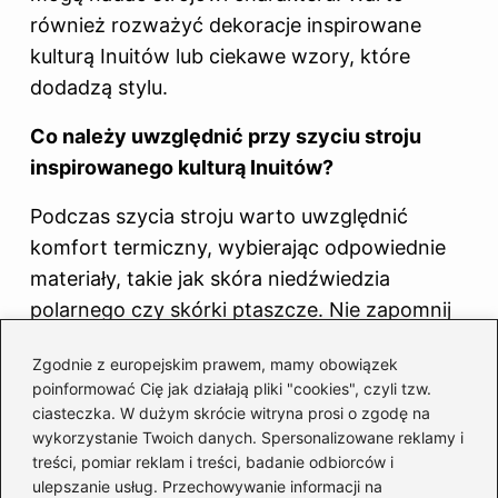
również rozważyć dekoracje inspirowane
kulturą Inuitów lub ciekawe wzory, które
dodadzą stylu.
Co należy uwzględnić przy szyciu stroju
inspirowanego kulturą Inuitów?
Podczas szycia stroju warto uwzględnić
komfort termiczny, wybierając odpowiednie
materiały, takie jak skóra niedźwiedzia
polarnego czy skórki ptaszcze. Nie zapomnij
także o detalach, takich jak wzory i kolory,
Zgodnie z europejskim prawem, mamy obowiązek
które oddadzą ducha tradycji inuitów.
poinformować Cię jak działają pliki "cookies", czyli tzw.
ciasteczka. W dużym skrócie witryna prosi o zgodę na
Jakie są kluczowe elementy stylizacji stroju
wykorzystanie Twoich danych. Spersonalizowane reklamy i
eskimosa?
treści, pomiar reklam i treści, badanie odbiorców i
ulepszanie usług. Przechowywanie informacji na