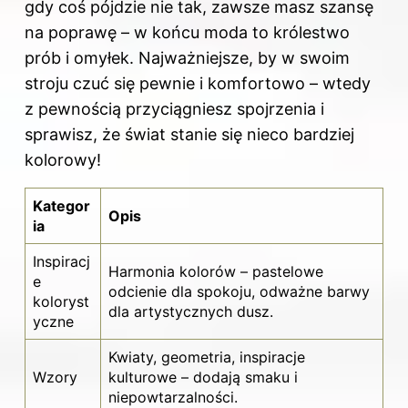
gdy coś pójdzie nie tak, zawsze masz szansę
na poprawę – w końcu moda to królestwo
prób i omyłek. Najważniejsze, by w swoim
stroju czuć się pewnie i komfortowo – wtedy
z pewnością przyciągniesz spojrzenia i
sprawisz, że świat stanie się nieco bardziej
kolorowy!
Kategor
Opis
ia
Inspiracj
Harmonia kolorów – pastelowe
e
odcienie dla spokoju, odważne barwy
koloryst
dla artystycznych dusz.
yczne
Kwiaty, geometria, inspiracje
Wzory
kulturowe – dodają smaku i
niepowtarzalności.