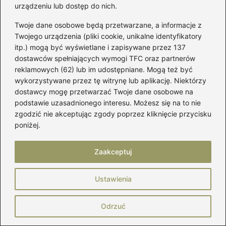
Kluczowe elementy to oczywiście anorak i
urządzeniu lub dostęp do nich.
odpowiednie spodnie, które muszą
Twoje dane osobowe będą przetwarzane, a informacje z
gwarantować ciepło i wygodę. Warto także
Twojego urządzenia (pliki cookie, unikalne identyfikatory
zastosować dobrej jakości bieliznę termiczną
itp.) mogą być wyświetlane i zapisywane przez 137
oraz akcesoria, takie jak pompony czy
dostawców spełniających wymogi TFC oraz partnerów
reklamowych (62) lub im udostępniane. Mogą też być
nakładki na buty, aby dopełnić całość.
wykorzystywane przez tę witrynę lub aplikację. Niektórzy
dostawcy mogę przetwarzać Twoje dane osobowe na
Jakie inspiracje kolorystyczne można
podstawie uzasadnionego interesu. Możesz się na to nie
wykorzystać przy tworzeniu stroju
zgodzić nie akceptując zgody poprzez kliknięcie przycisku
eskimosa?
poniżej.
Przy tworzeniu stroju eskimosa warto
Zaakceptuj
postawić na ciepłe i nasycone kolory,
inspirowane arktycznymi pejzażami. Można
Ustawienia
również wykorzystać różnorodne wzory,
takie jak geometria czy motywy kwiatowe, by
Odrzuć
nadać strojowi unikalny i kreatywny