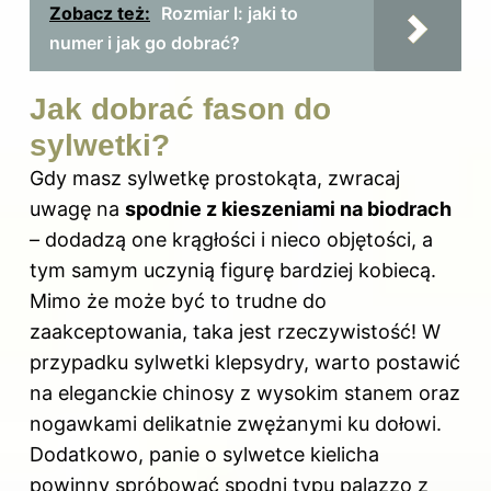
Zobacz też:
Rozmiar l: jaki to
numer i jak go dobrać?
Jak dobrać fason do
sylwetki?
Gdy masz sylwetkę prostokąta, zwracaj
uwagę na
spodnie z kieszeniami na biodrach
– dodadzą one krągłości i nieco objętości, a
tym samym uczynią figurę bardziej kobiecą.
Mimo że może być to trudne do
zaakceptowania, taka jest rzeczywistość! W
przypadku sylwetki klepsydry, warto postawić
na eleganckie chinosy z wysokim stanem oraz
nogawkami delikatnie zwężanymi ku dołowi.
Dodatkowo, panie o sylwetce kielicha
powinny spróbować spodni typu palazzo z