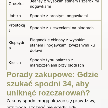
Jeansy z wysokim stanem i szerokimi
Gruszka
nogawkami
Jabłko
Spodnie z prostymi nogawkami
Prostoką
Spodnie z kieszeniami na biodrach
t
Eleganckie chinosy z wysokim
Klepsydr
stanem i nogawkami zwężanymi ku
a
dołowi
Spodnie typu palazzo z
Kielich
marszczeniami przy biodrach
Porady zakupowe: Gdzie
szukać spodni 34, aby
uniknąć rozczarowań?
Zakupy spodni mogą okazać się prawdziwą
przygodą, szczególnie wtedy, gdy