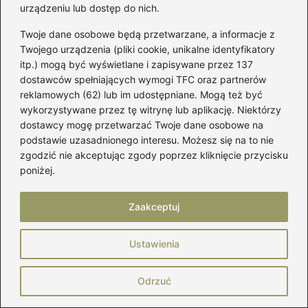
urządzeniu lub dostęp do nich.
pasuje do musztardowej spódnicy?
Twoje dane osobowe będą przetwarzane, a informacje z
Jak wybrać idealny rozmiar spodni XXL
Twojego urządzenia (pliki cookie, unikalne identyfikatory
męskich?
itp.) mogą być wyświetlane i zapisywane przez 137
dostawców spełniających wymogi TFC oraz partnerów
Twórz modę samodzielnie: jak uszyć
reklamowych (62) lub im udostępniane. Mogą też być
elegancką kamizelkę z futra
wykorzystywane przez tę witrynę lub aplikację. Niektórzy
dostawcy mogę przetwarzać Twoje dane osobowe na
Idealne połączenie: jakie buty doskonale
podstawie uzasadnionego interesu. Możesz się na to nie
pasują do łososiowej sukienki?
zgodzić nie akceptując zgody poprzez kliknięcie przycisku
poniżej.
Jakie buty pasują do różowych spodni?
Oto najlepsze propozycje!
Zaakceptuj
Idealne połączenia: jakie buty do żółtej
Ustawienia
marynarki wybrać?
Co wybrać: rozmiar S czy M – jaki jest
Odrzuć
większy?