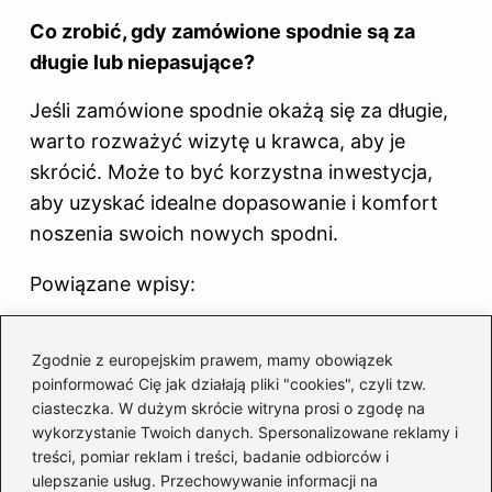
Co zrobić, gdy zamówione spodnie są za
długie lub niepasujące?
Jeśli zamówione spodnie okażą się za długie,
warto rozważyć wizytę u krawca, aby je
skrócić. Może to być korzystna inwestycja,
aby uzyskać idealne dopasowanie i komfort
noszenia swoich nowych spodni.
Powiązane wpisy:
Idealne połączenia – jaki kolor butów do
Zgodnie z europejskim prawem, mamy obowiązek
beżowo złotej sukienki wybrać?
poinformować Cię jak działają pliki "cookies", czyli tzw.
Jak nosić spódnicę w panterkę i
ciasteczka. W dużym skrócie witryna prosi o zgodę na
wykorzystanie Twoich danych. Spersonalizowane reklamy i
wyglądać stylowo?
treści, pomiar reklam i treści, badanie odbiorców i
ulepszanie usług. Przechowywanie informacji na
Stylowe połączenia: jaka bluzka najlepiej