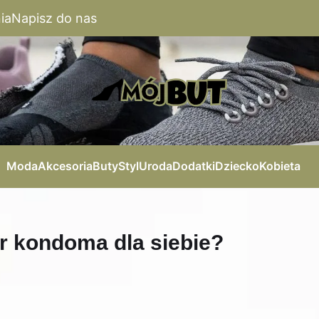
ia
Napisz do nas
Moda
Akcesoria
Buty
Styl
Uroda
Dodatki
Dziecko
Kobieta
ar kondoma dla siebie?